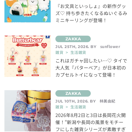
『お文具といっしょ』の新作グッ
ズ♡ 持ち歩きたくなるぬいぐるみ
ミニキーリングが登場！
sunflower
JUL 25TH, 2026. BY
雑貨 > 生活雑貨
これはガチャ回したい…♡ タイで
大人気『バターベア』が日本初の
カプセルトイになって登場！
林美由紀
JUL 10TH, 2026. BY
雑貨 > 生活雑貨
2026年8月2日と3日は長岡花火開
催！“新潟や長岡の風景をモチー
フにした雑貨シリーズが素敵すぎ