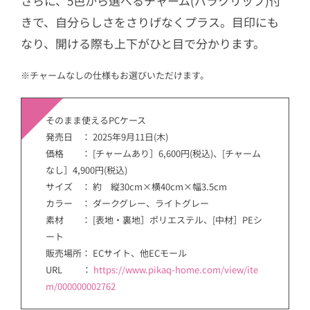
さらに、5色から選べるチャーム(パラクリップ)付
きで、自分らしさをさりげなくプラス。目印にも
なり、開ける際も上下がひと目で分かります。
※チャームなしの仕様もお選びいただけます。
そのまま使えるPCケース
発売日 ： 2025年9月11日(木)
価格 ： [チャームあり］6,600円(税込)、[チャーム
なし］4,900円(税込)
サイズ ： 約 縦30cm×横40cm×幅3.5cm
カラー ： ダークグレー、ライトグレー
素材 ： [表地・裏地］ポリエステル、[中材］PEシ
ート
販売場所： ECサイト、他ECモール
URL ：
https://www.pikaq-home.com/view/ite
m/000000002762