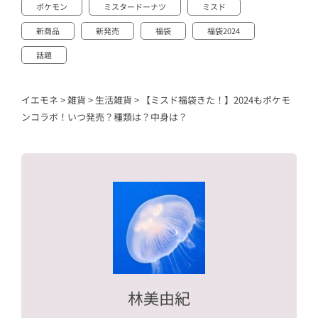
ポケモン
ミスタードーナツ
ミスド
新商品
新発売
福袋
福袋2024
話題
イエモネ
>
雑貨
>
生活雑貨
>
【ミスド福袋きた！】2024もポケモ
ンコラボ！いつ発売？種類は？中身は？
林美由紀