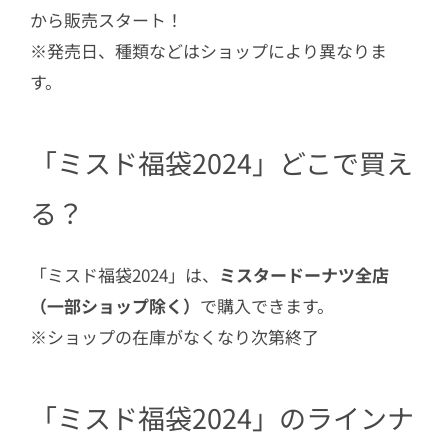
400円）
から販売スタート！
※発売日、種類などはショップにより異なりま
4.3
メモ帳（ミスド福箱 5,900円・ミス
ド福箱 3,600円・ミスド福袋 2,400
す。
円）
4.4
ポーチ（ミスド福箱 5,900円・ミス
「ミスド福袋2024」どこで買え
ド福箱 3,600円・ミスド福袋 2,400
円）
る？
4.5
ジッパーバッグ（ミスド福箱 5,900
円・ミスド福箱 3,600円）
「ミスド福袋2024」は、
ミスタードーナツ全店
4.6
スケジュールン（ミスド福箱 5,900
（一部ショップ除く）
で購入できます。
円・ミスド福箱 3,600円）
※ショップの在庫がなくなり次第終了
4.7
エコバッグ（ミスド福箱 5,900円・
ミスド福箱 3,600円）
「ミスド福袋2024」のラインナ
4.8
ドーナツ引換（ミスド福箱 5,900