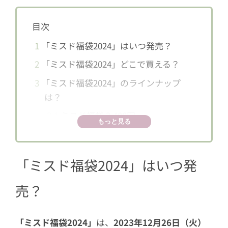
目次
1
「ミスド福袋2024」はいつ発売？
2
「ミスド福袋2024」どこで買える？
3
「ミスド福袋2024」のラインナップ
は？
3.1
ミスド福袋 2,400円
もっと見る
3.2
ミスド福箱 3,600円
3.3
ミスド福箱 5,900円
「ミスド福袋2024」はいつ発
4
こんなグッズが入ってるよ！
売？
4.1
バスタオル（ミスド福箱 5,900円）
4.2
カレンダー（ミスド福箱 5,900円・
「ミスド福袋2024」
は、
2023年12月26日（火）
ミスド福箱 3,600円・ミスド福袋 2,