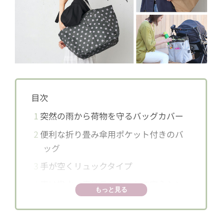
目次
1
突然の雨から荷物を守るバッグカバー
2
便利な折り畳み傘用ポケット付きのバ
ッグ
3
手が空くリュックタイプ
4
表は撥水、裏はラミネートで安心シン
もっと見る
プルトートバッグ
5
綺麗な色の軽量フワフワトート