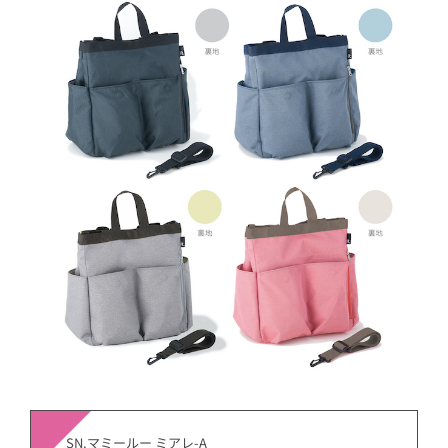
SN.マミールー ミアレ-A