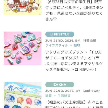
【6月28日はタマの誕生日】限定
グッズにノベルティ、LINEスタン
プも！見逃せない企画が盛りだく
さん♡
林美由紀
JUN 23RD, 2026. BY
ライフスタイル > 趣味
アクリルグッズブランド「TICO」
が「モニョチタポミチ」とコラ
ボ！推し活にも使えるアクリルグ
ッズ全6種がレトロ可愛い～！
sunflower
JUN 22ND, 2026. BY
雑貨 > 生活雑貨
【福島のバズ土産爆誕】赤べこ＆
酪王がクリスタルシールに！可愛