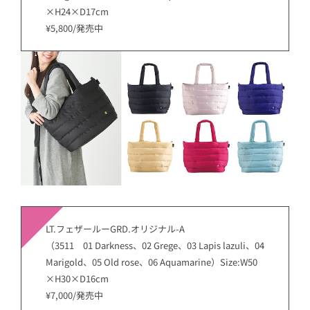
×H24×D17cm
¥5,800/発売中
LT.フェザールーGRD.オリジナル-A
（3511 01 Darkness、02 Grege、03 Lapis lazuli、04
Marigold、05 Old rose、06 Aquamarine）Size:W50
×H30×D16cm
¥7,000/発売中