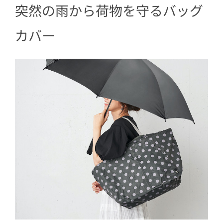
突然の雨から荷物を守るバッグ
6
汚れやシミに強いキャンバス地のトー
ト
カバー
7
パパもママも使える多機能マザーズバ
ッグ
8
ショルダーベルトと巾着がついた便利
な大容量トート