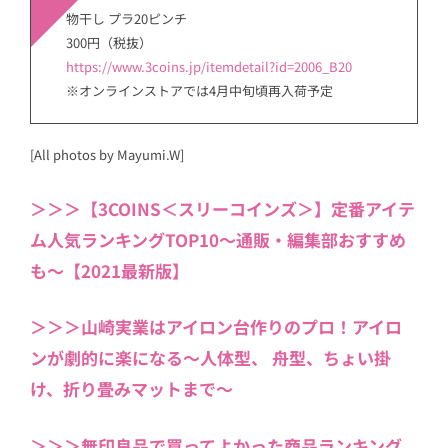
物干し プラ20ピンチ
300円（税抜）
https://www.3coins.jp/itemdetail?id=2006_B20
※オンラインストアでは4月中旬頃再入荷予定
[All photos by Mayumi.W]
＞＞＞【3COINS＜スリーコインズ＞】定番アイテ
ム人気ランキングTOP10〜通販・編集部おすすめ
も〜【2021最新版】
＞＞＞山崎実業はアイロン台作りのプロ！アイロ
ンが劇的に楽になる〜人体型、 舟型、ちょい掛
け、折り畳みマットまで〜
＞＞＞無印良品で買ってよかった商品ランキング