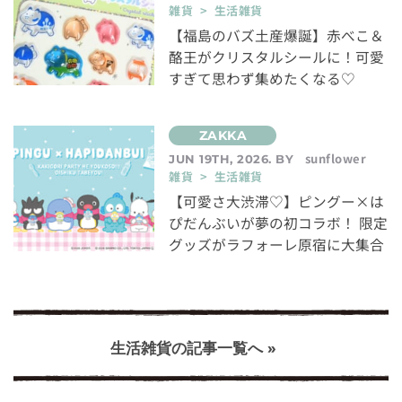
雑貨 > 生活雑貨
【福島のバズ土産爆誕】赤べこ＆
酪王がクリスタルシールに！可愛
すぎて思わず集めたくなる♡
sunflower
JUN 19TH, 2026. BY
雑貨 > 生活雑貨
【可愛さ大渋滞♡】ピングー×は
ぴだんぶいが夢の初コラボ！ 限定
グッズがラフォーレ原宿に大集合
生活雑貨の記事一覧へ »