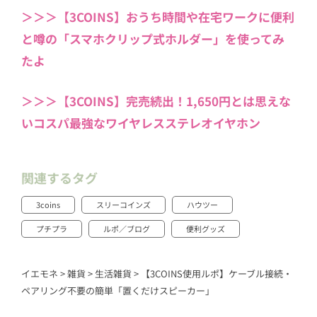
＞＞＞【3COINS】おうち時間や在宅ワークに便利
と噂の「スマホクリップ式ホルダー」を使ってみ
たよ
＞＞＞【3COINS】完売続出！1,650円とは思えな
いコスパ最強なワイヤレスステレオイヤホン
関連するタグ
3coins
スリーコインズ
ハウツー
プチプラ
ルポ／ブログ
便利グッズ
イエモネ
>
雑貨
>
生活雑貨
>
【3COINS使用ルポ】ケーブル接続・
ペアリング不要の簡単「置くだけスピーカー」