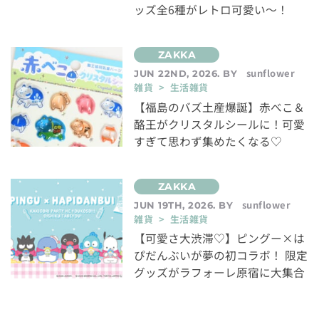
ッズ全6種がレトロ可愛い～！
sunflower
JUN 22ND, 2026. BY
雑貨 > 生活雑貨
【福島のバズ土産爆誕】赤べこ＆
酪王がクリスタルシールに！可愛
すぎて思わず集めたくなる♡
sunflower
JUN 19TH, 2026. BY
雑貨 > 生活雑貨
【可愛さ大渋滞♡】ピングー×は
ぴだんぶいが夢の初コラボ！ 限定
グッズがラフォーレ原宿に大集合