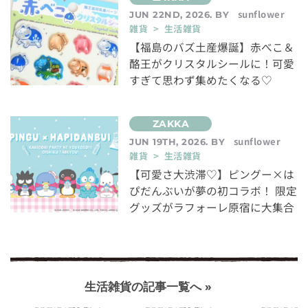
sunflower
JUN 22ND, 2026. BY
雑貨 > 生活雑貨
【福島のバズ土産爆誕】赤べこ＆
酪王がクリスタルシールに！可愛
すぎて思わず集めたくなる♡
sunflower
JUN 19TH, 2026. BY
雑貨 > 生活雑貨
【可愛さ大渋滞♡】ピングー×は
ぴだんぶいが夢の初コラボ！ 限定
グッズがラフォーレ原宿に大集合
生活雑貨の記事一覧へ »