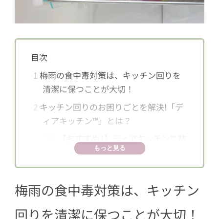
目次
1
梅雨の食中毒対策は、キッチン回りを
清潔に保つことが大切！
2
キッチン回りのお困りごとを解決!「デ
ィアキッチン™」とは？
2.1
【おすすめ1】ディアキッチン™ 粘
もっと見る
着フック
2.2
【おすすめ2】ディアキッチン™ 両
面テープ耐水タイプ
梅雨の食中毒対策は、キッチン
2.3
【おすすめ3】ディアキチ™ ワザア
回りを清潔に保つことが大切！
リ™テープ ミルキーカラー