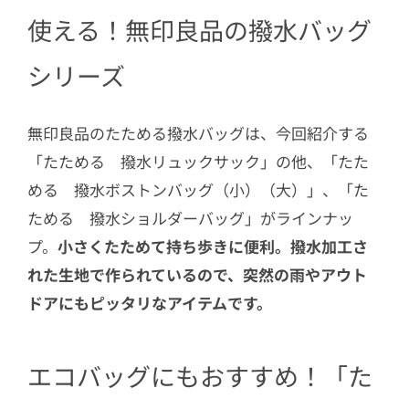
3
＜驚きの大容量＞どのくらい入る？検
使える！無印良品の撥水バッグ
証してみた！
4
実際に背負ってみた。ファッション性
シリーズ
も◎
5
雨の日も安心♪
無印良品のたためる撥水バッグは、今回紹介する
「たためる 撥水リュックサック」の他、「たた
める 撥水ボストンバッグ（小）（大）」、「た
ためる 撥水ショルダーバッグ」がラインナッ
プ。
小さくたためて持ち歩きに便利。撥水加工さ
れた生地で作られているので、突然の雨やアウト
ドアにもピッタリなアイテムです。
エコバッグにもおすすめ！「た