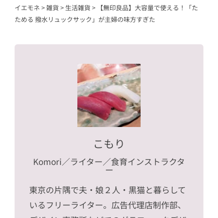
イエモネ
>
雑貨
>
生活雑貨
>
【無印良品】大容量で使える！「た
ためる 撥水リュックサック」が主婦の味方すぎた
こもり
Komori
／ライター／食育インストラクタ
ー
東京の片隅で夫・娘２人・黒猫と暮らして
いるフリーライター。広告代理店制作部、