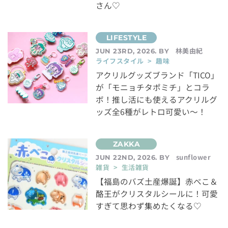
さん♡
林美由紀
JUN 23RD, 2026. BY
ライフスタイル > 趣味
アクリルグッズブランド「TICO」
が「モニョチタポミチ」とコラ
ボ！推し活にも使えるアクリルグ
ッズ全6種がレトロ可愛い～！
sunflower
JUN 22ND, 2026. BY
雑貨 > 生活雑貨
【福島のバズ土産爆誕】赤べこ＆
酪王がクリスタルシールに！可愛
すぎて思わず集めたくなる♡