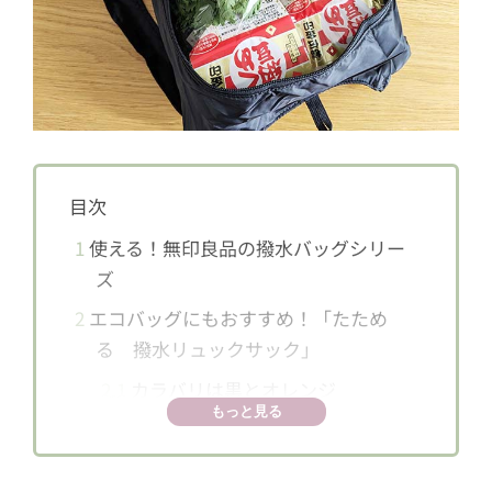
目次
1
使える！無印良品の撥水バッグシリー
ズ
2
エコバッグにもおすすめ！「たため
る 撥水リュックサック」
2.1
カラバリは黒とオレンジ
もっと見る
2.2
薄い布地でも縫製が丁寧でしっか
りしている！