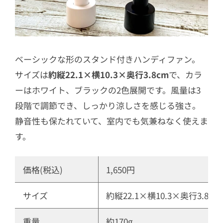
ベーシックな形のスタンド付きハンディファン。
サイズは
約縦22.1×横10.3×奥行3.8cm
で、カラ
ーはホワイト、ブラックの2色展開です。​風量は3
段階で調節でき、しっかり涼しさを感じる強さ。
静音性も保たれていて、室内でも気兼ねなく使えま
す。
価格(税込)
1,650円
サイズ
約縦22.1×横10.3×奥行3.8cm
重量
約170g