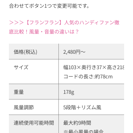
合わせてボタン1つで変更可能です。
＞＞＞【フランフラン】人気のハンディファン徹
底比較！風量・音量の違いは？
価格(税込)
2,480円〜
サイズ
幅103×奥行き37×高さ218m
コードの長さ:約78cm
重量
178g
風量調節
5段階＋リズム風
連続使用可能時間
最大約9時間
※最小風量の場合