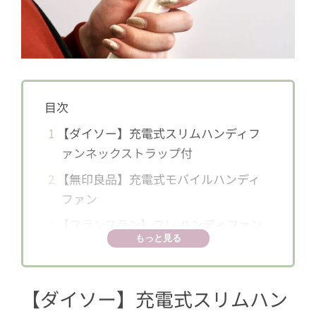
目次
1
【ダイソー】充電式スリムハンディフ
ァンネックストラップ付
2
【無印良品】充電式モバイルハンディ
ファン
3
【フランフラン】フレ ハンディファン
もっと見る
4
【フランフラン】フレ アイスタッチハ
ンディファン
【ダイソー】充電式スリムハン
5
【スリーコインズ】ハンディファンス
タンド付き