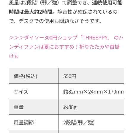
風量は2段階（弱／強）で調整でき、
連続使用可能
14
【ラドンナ】Toffy 3WAY アロマハンデ
時間は最大約2時間
。静音性が確保されているの
ィファン
で、デスクでの使用も問題なさそうです。
15
【リズム】Silky Wind Mobile 3.1（シ
ルキーウインドモバイル3.1）
＞＞＞ダイソー300円ショップ「THREEPPY」 のハ
ンディファンは夏におすすめ！折りたたみや首掛
けも
価格(税込)
550円
サイズ
約82mm×24mm×170mm
重量
約88g
風量調節
2段階(弱／強)