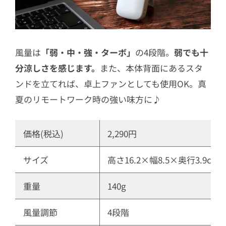
風量は
「弱・中・強・ターボ」
の4段階。
弱でも十
分涼しさを感じます。
また、本体背面にあるスタ
ンドを立てれば、卓上ファンとしても使用OK。真
夏のリモートワーク時の強い味方に♪
価格(税込)
2,290円
サイズ
高さ16.2×幅8.5×奥行3.9cm
重量
140g
風量調節
4段階