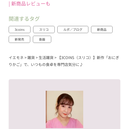
| 新商品レビューも
関連するタグ
3coins
スリコ
ルポ／ブログ
新商品
新発売
食器
イエモネ
>
雑貨
>
生活雑貨
>
【3COINS（スリコ）】新作「おにぎ
りかご」で、いつもの食卓を専門店気分に♪