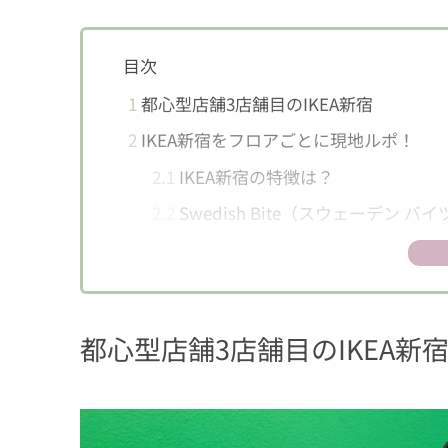
目次
1
都心型店舗3店舗目のIKEA新宿
2
IKEA新宿をフロアごとに現地ルポ！
2.1
IKEA新宿の特徴は？
2.2
Swedish Bite（スウェーデン バイ
2.3
3F ベッドルーム、マットレス・
品・バス用品
2.4
2F リビングルーム、リビングル
都心型店舗3店舗目のIKEA新
テリア雑貨
2.5
1F スウェーデン バイツ、サーキ
2.6
B1 クッキング用品＆テーブル小
ェーデンフード＆ドリンク