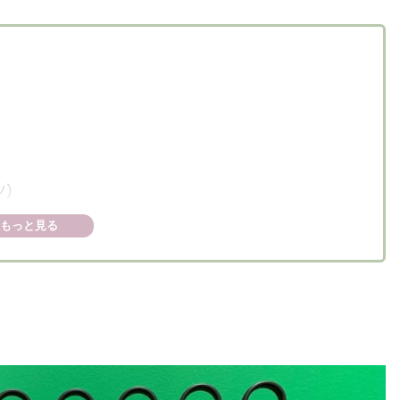
ツ）
寝具・カーテン、ワードローブ＆収納小物、子ども用
もっと見る
ーム収納＆小物、ダイニング、オフィス、照明、イン
宿
ュラーショップ、小物雑貨、スウェーデンフード
物、キッチンアクセサリー、フード収納＆整理、スウ