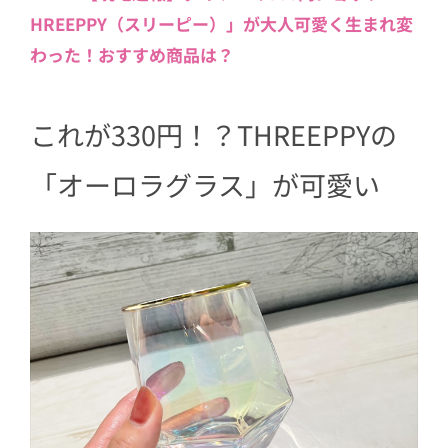
HREEPPY（スリーピー）」が大人可愛く生まれ変
3
雑貨の収納にも！色々な使い方ができ
わった！おすすめ商品は？
て優秀
4
輝きにうっとり。マルチに使える「オ
ーロラグラス」
これが330円！？THREEPPYの
「オーロラグラス」が可愛い