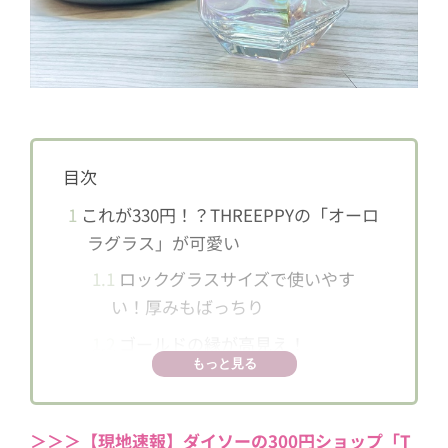
目次
1
これが330円！？THREEPPYの「オーロ
ラグラス」が可愛い
1.1
ロックグラスサイズで使いやす
い！厚みもばっちり
1.2
ゴールドの縁が高見え！
もっと見る
2
ドリンクを入れると違った色に！色の
変化も楽しい～
＞＞＞【現地速報】ダイソーの300円ショップ「T
2.1
アイスなど器としても使える！