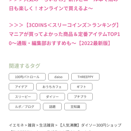
日も楽しく！オンラインで買えるよ～
＞＞＞【3COINS＜スリーコインズ＞ランキング】
マニアが買ってよかった商品＆定番アイテムTOP1
0〜通販・編集部おすすめも〜【2022最新版】
関連するタグ
100均パトロール
daiso
THREEPPY
アイデア
おうちカフェ
ギフト
スリーピー
ダイソー
プチプラ
ルポ／ブログ
話題
豆知識
イエモネ
>
雑貨
>
生活雑貨
>
【人気沸騰】ダイソー300円ショップ