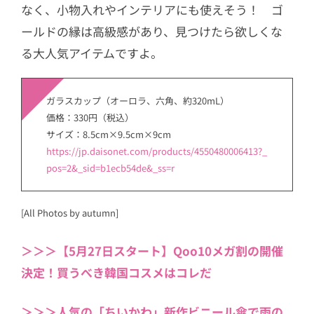
なく、小物入れやインテリアにも使えそう！ ゴ
ールドの縁は高級感があり、見つけたら欲しくな
る大人気アイテムですよ。
ガラスカップ（オーロラ、六角、約320mL）
価格：330円（税込）
サイズ：8.5cm×9.5cm×9cm
https://jp.daisonet.com/products/4550480006413?_
pos=2&_sid=b1ecb54de&_ss=r
[All Photos by autumn]
＞＞＞【5月27日スタート】Qoo10メガ割の開催
決定！買うべき韓国コスメはコレだ
＞＞＞人気の「ちいかわ」新作ビニール傘で雨の