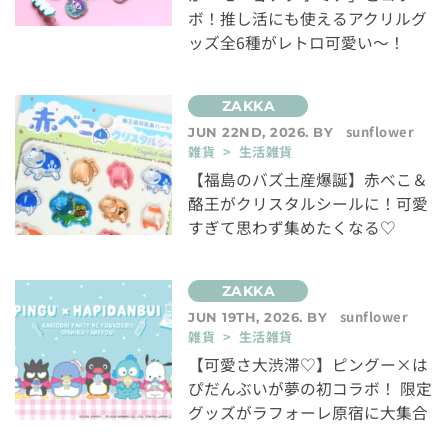
ボ！推し活にも使えるアクリルグ
ッズ全6種がレトロ可愛い～！
sunflower
JUN 22ND, 2026. BY
雑貨 > 生活雑貨
【福島のバズ土産爆誕】赤べこ＆
酪王がクリスタルシールに！可愛
すぎて思わず集めたくなる♡
sunflower
JUN 19TH, 2026. BY
雑貨 > 生活雑貨
【可愛さ大渋滞♡】ピングー×は
ぴだんぶいが夢の初コラボ！ 限定
グッズがラフォーレ原宿に大集合