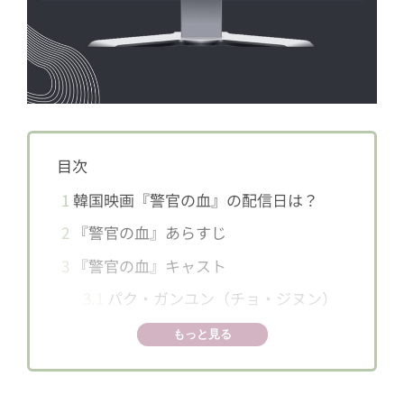
目次
1
韓国映画『警官の血』の配信日は？
2
『警官の血』あらすじ
3
『警官の血』キャスト
3.1
パク・ガンユン（チョ・ジヌン）
3.2
チェ・ミンジェ（チェ・ウシク）
もっと見る
3.3
ファン・イノ（パク・ヒスン）
3.4
ナ・ヨンビン（クォン・ユル）