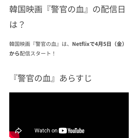
韓国映画『警官の血』の配信日
3.5
チャ・ドンチョル（パク・ミョン
フン）
は？
4
SNSでの反応は？
韓国映画『警官の血』は、
Netflixで4月5日（金）
から
配信スタート！
『警官の血』あらすじ