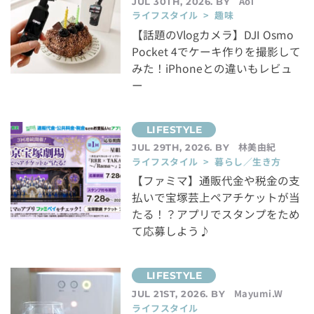
Aoi
JUL 30TH, 2026. BY
ライフスタイル > 趣味
【話題のVlogカメラ】DJI Osmo
Pocket 4でケーキ作りを撮影して
みた！iPhoneとの違いもレビュ
ー
林美由紀
JUL 29TH, 2026. BY
ライフスタイル > 暮らし／生き方
【ファミマ】通販代金や税金の支
払いで宝塚芸上ペアチケットが当
たる！？アプリでスタンプをため
て応募しよう♪
Mayumi.W
JUL 21ST, 2026. BY
ライフスタイル