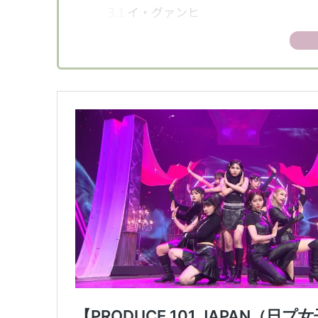
3.1
イ・グァンヒ
3.2
チェ・ミヌ
3.3
イ・ジンソク
3.4
パク・ミンギュ
3.5
ソン・ウォンイク
3.6
ユン・ハビン
3.7
ユ・シウン
3.8
キム・ギュリ
3.9
チェ・ヘソン
3.10
アン・ミニョン
3.11
ユン・ハジョン
3.12
チョ・ミンジ