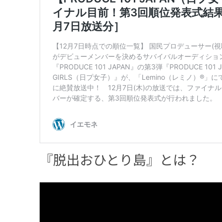
4
『脱出おひとり島』のMCは誰？
4.1
ホン・ジンギョン
4.2
イ・ダヒ
4.3
キュヒョン（SUPER JUNIOR）
4.4
ハンヘ
4.5
DEX / キム・ジニョン
5
番組出演がきっかけで、スターになった
5.1
カン・ソヨン（シーズン1）
5.2
ソン・ジア（シーズン1）
『脱出おひとり島』とは？
5.3
オ・ジンテク（シーズン1）
5.4
イ・ソイ（シーズン2）
6
SNSでの反応は？