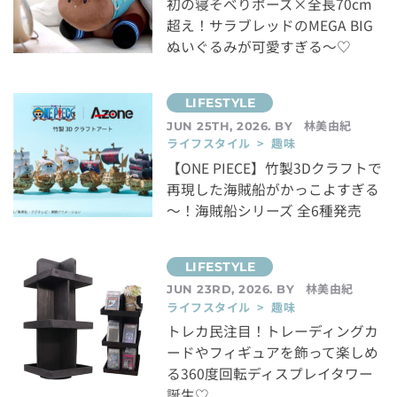
初の寝そべりポーズ×全長70cm
超え！サラブレッドのMEGA BIG
ぬいぐるみが可愛すぎる～♡
林美由紀
JUN 25TH, 2026. BY
ライフスタイル > 趣味
【ONE PIECE】竹製3Dクラフトで
再現した海賊船がかっこよすぎる
～！海賊船シリーズ 全6種発売
林美由紀
JUN 23RD, 2026. BY
ライフスタイル > 趣味
トレカ民注目！トレーディングカ
ードやフィギュアを飾って楽しめ
る360度回転ディスプレイタワー
誕生♡