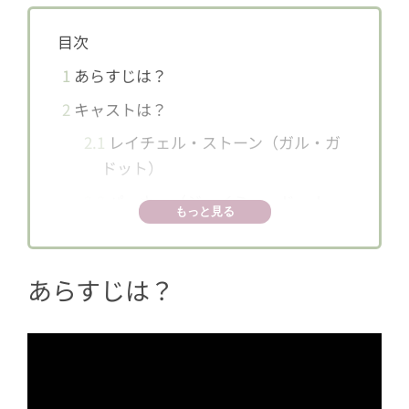
目次
1
あらすじは？
2
キャストは？
2.1
レイチェル・ストーン（ガル・ガ
ドット）
2.2
パーカー（ジェイミー・ドーナ
もっと見る
ン）
2.3
キーア・ダワン（アーリヤー・バ
あらすじは？
ッド）
2.4
ジャック・オブ・ハーツ（マティ
アス・シュヴァイクホファー）
2.5
ノマド（ソフィー・オコネド）