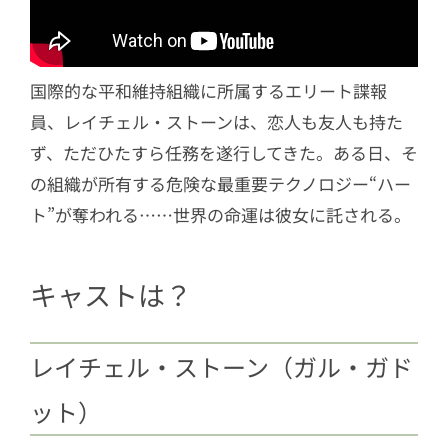
2.6
マックス・ベイリー（ポール・レ
ディ）
2.7
テレサ・ヤン（ジン・ルージ）
国際的な平和維持組織に所属するエリート諜報
3
SNSでの反応は？
員、レイチェル・ストーンは、恋人も友人も持た
ず、ただひたすら任務を遂行してきた。ある日、そ
の組織が所有する危険な最重要テクノロジー“ハー
ト”が奪われる……世界の命運は彼女に託される。
キャストは？
レイチェル・ストーン（ガル・ガド
ット）