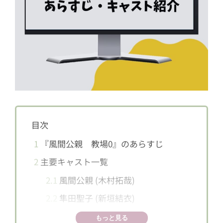
目次
1
『風間公親 教場0』のあらすじ
2
主要キャスト一覧
2.1
風間公親 (木村拓哉)
2.2
隼田聖子 (新垣結衣)
2.3
遠野章宏 (北村匠海)
もっと見る