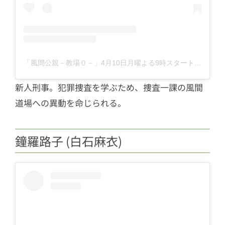
「風間公親－教場０－」4月10日月曜よる9時スタート【フジテレビ開局65周年特別企画】(@kazamakyojo)がシェアした投稿
新人刑事。犯罪捜査を学ぶため、捜査一課の風間
道場への異動を命じられる。
鐘羅路子 (白石麻衣)