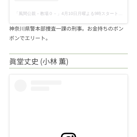
「風間公親－教場０－」4月10日月曜よる9時スタート【フジテレビ開局65周年特別企画】(@kazamakyojo)がシェアした投稿
神奈川県警本部捜査一課の刑事。お金持ちのボン
ボンでエリート。
眞堂丈史 (小林 薫)