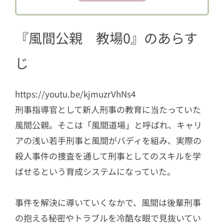
2.4
瓜原潤史 (赤楚衛二)
2.5
鐘羅路子 (白石麻衣)
『風間公親 教場0』のあらす
2.6
中込兼児 (染谷将太)
じ
2.7
伊上幸葉 (堀田真由)
2.8
谷本進一 (濵田崇裕（ジャニーズW
https://youtu.be/kjmuzrVhNs4
EST）)
刑事指導官として新人刑事の教育に当たっていた
2.9
尾山 柔 (結木滉星)
風間公親。そこは「風間道場」と呼ばれ、キャリ
2.10
眞堂丈史 (小林 薫)
アの浅い若手刑事と風間がバディを組み、実際の
2.11
四方田秀雄 (小日向文世)
殺人事件の捜査を通して刑事としてのスキルを学
3
第1話に市原隼人・内田理央がゲスト出
ばせるという育成システムになっていた。
演！
事件を解決に導いていくなかで、風間は後輩刑事
4
SNSでの反応は？
の抱える秘密やトラブルを冷酷な眼で見抜いてい