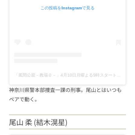
この投稿をInstagramで見る
「風間公親－教場０－」4月10日月曜よる9時スタート【フジテレビ開局65周年特別企画】(@kazamakyojo)がシェアした投稿
神奈川県警本部捜査一課の刑事。尾山とはいつも
ペアで動く。
尾山 柔 (結木滉星)