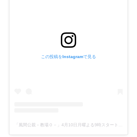
この投稿をInstagramで見る
「風間公親－教場０－」4月10日月曜よる9時スタート【フジテレビ開局65周年特別企画】(@kazamakyojo)がシェアした投稿