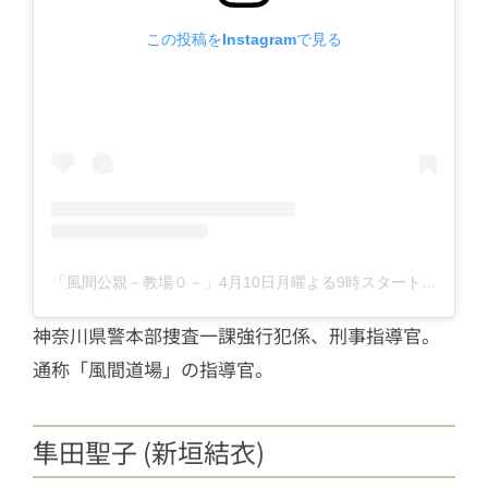
この投稿をInstagramで見る
「風間公親－教場０－」4月10日月曜よる9時スタート【フジテレビ開局65周年特別企画】(@kazamakyojo)がシェアした投稿
神奈川県警本部捜査一課強行犯係、刑事指導官。
通称「風間道場」の指導官。
隼田聖子 (新垣結衣)