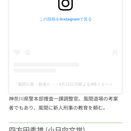
この投稿をInstagramで見る
「風間公親－教場０－」4月10日月曜よる9時スタート【フジテレビ開局65周年特別企画】(@kazamakyojo)がシェアした投稿
神奈川県警本部捜査一課調整官。風間道場の考案
者でもあり、風間に新人刑事の教育を頼む。
四方田秀雄 (小日向文世)