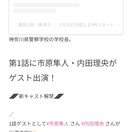
「風間公親－教場０－」4月10日月曜よる9時スタート【フジテレビ開局65周年特別企画】(@kazamakyojo)がシェアした投稿
神奈川県警察学校の学校長。
第1話に市原隼人・内田理央が
ゲスト出演！
◢◤新キャスト解禁◢◤
／
1話ゲストとして
#市原隼人
さん
#内田理央
さんが