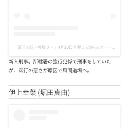
「風間公親－教場０－」4月10日月曜よる9時スタート【フジテレビ開局65周年特別企画】(@kazamakyojo)がシェアした投稿
新人刑事。所轄署の強行犯係で刑事をしていた
が、素行の悪さが原因で風間道場へ。
伊上幸葉 (堀田真由)