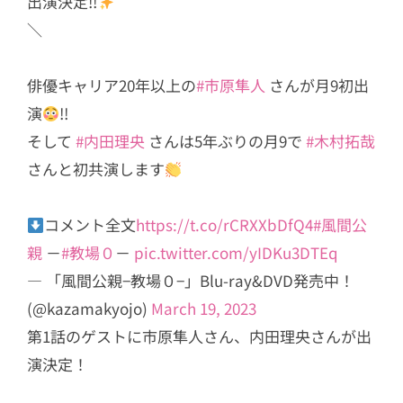
出演決定!!
＼
俳優キャリア20年以上の
#市原隼人
さんが月9初出
演
!!
そして
#内田理央
さんは5年ぶりの月9で
#木村拓哉
さんと初共演します
コメント全文
https://t.co/rCRXXbDfQ4
#風間公
親
－
#教場０
－
pic.twitter.com/yIDKu3DTEq
— 「風間公親−教場０−」Blu-ray&DVD発売中！
(@kazamakyojo)
March 19, 2023
第1話のゲストに市原隼人さん、内田理央さんが出
演決定！