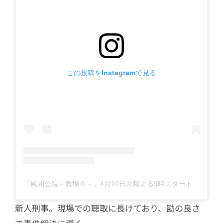
この投稿をInstagramで見る
「風間公親－教場０－」4月10日月曜よる9時スタート【フジテレビ開局65周年特別企画】(@kazamakyojo)がシェアした投稿
新人刑事。現場での聴取に長けており、勘の良さ