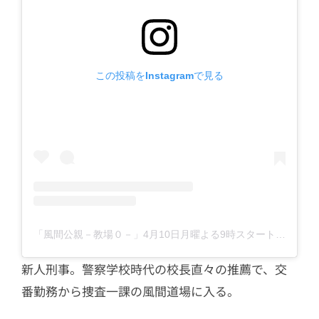
この投稿をInstagramで見る
「風間公親－教場０－」4月10日月曜よる9時スタート【フジテレビ開局65周年特別企画】(@kazamakyojo)がシェアした投稿
新人刑事。警察学校時代の校長直々の推薦で、交
番勤務から捜査一課の風間道場に入る。