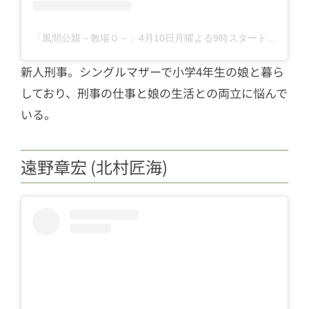
「風間公親－教場０－」4月10日月曜よる9時スタート【フジテレビ開局65周年特別企画】(@kazamakyojo)がシェアした投稿
新人刑事。シングルマザーで小学4年生の娘と暮ら
しており、刑事の仕事と娘の生活との両立に悩んで
いる。
遠野章宏 (北村匠海)