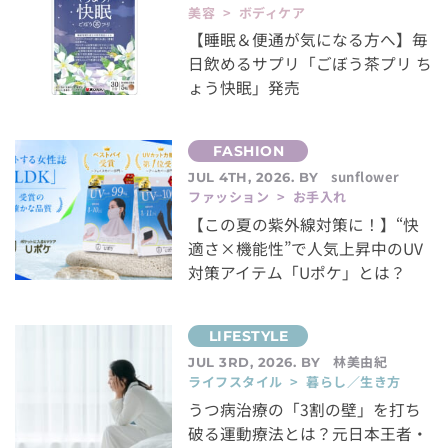
美容 > ボディケア
【睡眠＆便通が気になる方へ】毎
日飲めるサプリ「ごぼう茶プリ ち
ょう快眠」発売
sunflower
JUL 4TH, 2026. BY
ファッション > お手入れ
【この夏の紫外線対策に！】“快
適さ×機能性”で人気上昇中のUV
対策アイテム「Uポケ」とは？
林美由紀
JUL 3RD, 2026. BY
ライフスタイル > 暮らし／生き方
うつ病治療の「3割の壁」を打ち
破る運動療法とは？元日本王者・