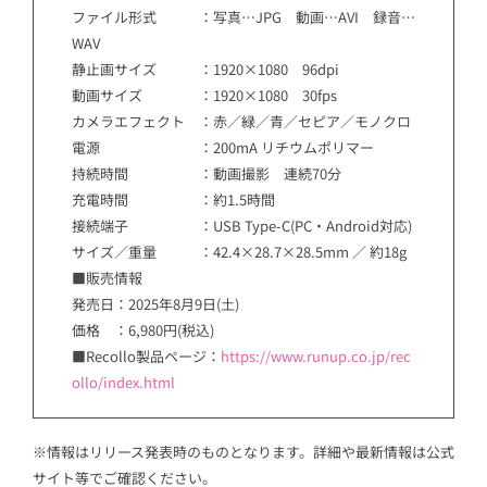
ファイル形式 ：写真…JPG 動画…AVI 録音…
WAV
静止画サイズ ：1920×1080 96dpi
動画サイズ ：1920×1080 30fps
カメラエフェクト ：赤／緑／青／セピア／モノクロ
電源 ：200mA リチウムポリマー
持続時間 ：動画撮影 連続70分
充電時間 ：約1.5時間
接続端子 ：USB Type-C(PC・Android対応)
サイズ／重量 ：42.4×28.7×28.5mm ／ 約18g
■販売情報
発売日：2025年8月9日(土)
価格 ：6,980円(税込)
■Recollo製品ページ：
https://www.runup.co.jp/rec
ollo/index.html
※情報はリリース発表時のものとなります。詳細や最新情報は公式
サイト等でご確認ください。