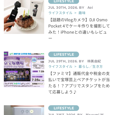
Aoi
JUL 30TH, 2026. BY
ライフスタイル > 趣味
【話題のVlogカメラ】DJI Osmo
Pocket 4でケーキ作りを撮影して
みた！iPhoneとの違いもレビュ
ー
林美由紀
JUL 29TH, 2026. BY
ライフスタイル > 暮らし／生き方
【ファミマ】通販代金や税金の支
払いで宝塚芸上ペアチケットが当
たる！？アプリでスタンプをため
て応募しよう♪
Mayumi.W
JUL 21ST, 2026. BY