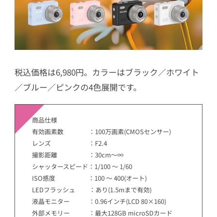
税込価格は6,980円。カラーはブラック／ホワイト
／ブルー／ピンクの4色展開です。
商品仕様
有効画素数 ：100万画素(CMOSセンサー)
レンズ ：F2.4
撮影距離 ：30cm～∞
シャッタースピード：1/100 ～ 1/60
ISO感度 ：100 ～ 400(オート)
LEDフラッシュ ：あり(1.5mまで有効)
液晶モニター ：0.96インチ(LCD 80×160)
外部メモリー ：最大128GB microSDカード