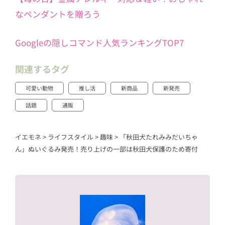
なペンダントを贈ろう
Googleの隠しコマンド人気ランキングTOP7
関連するタグ
可愛い動物
推し活
新商品
新発売
話題
通販
イエモネ
>
ライフスタイル
>
趣味
>
「秋田犬たれみみだいちゃ
ん」ぬいぐるみ発売！売り上げの一部は秋田犬保護のため寄付