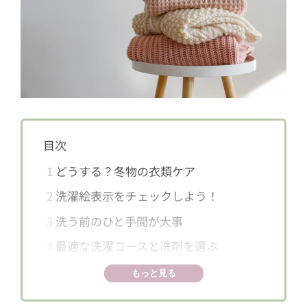
目次
1
どうする？冬物の衣類ケア
2
洗濯絵表示をチェックしよう！
3
洗う前のひと手間が大事
4
最適な洗濯コースと洗剤を選ぶ
5
セーターやニットのお洗濯のコツは？
もっと見る
6
ストールやニット小物のお洗濯のコツ