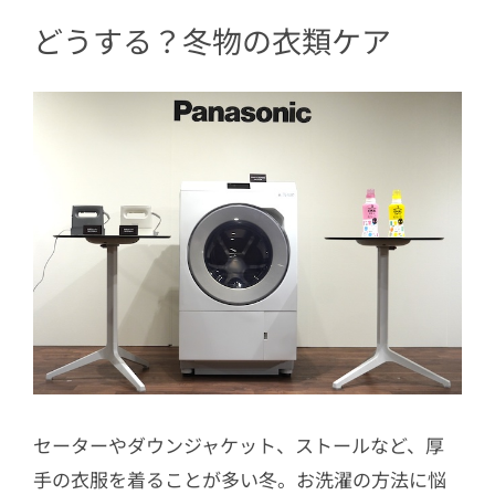
は？
どうする？冬物の衣類ケア
7
おうちクリーニングコースならダウン
も洗えちゃう！
8
衣類スチーマーを使ってこまめなお手
入れ
セーターやダウンジャケット、ストールなど、厚
手の衣服を着ることが多い冬。お洗濯の方法に悩