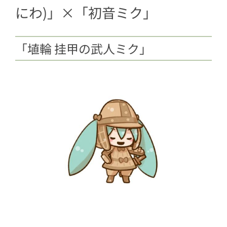
にわ)」×「初音ミク」
「埴輪 挂甲の武人ミク」