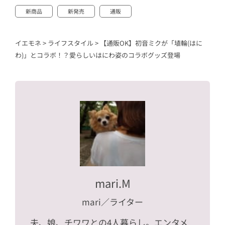
新商品
新発売
通販
イエモネ
>
ライフスタイル
>
【通販OK】初音ミクが「埴輪(はに
わ)」とコラボ！？愛らしいはにわ姿のコラボグッズ登場
mari.M
mari
／ライター
夫、娘、チワワとの4人暮らし。エンタメ