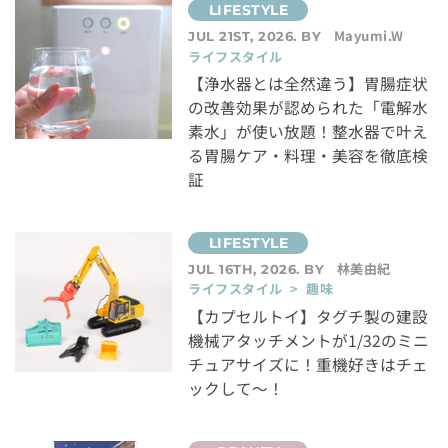
Mayumi.W
JUL 21ST, 2026. BY
ライフスタイル
【浄水器とは全然違う】胃腸症状
の改善効果が認められた「電解水
素水」が使い放題！整水器で叶え
る胃腸ケア・料理・美容を徹底検
証
林美由紀
JUL 16TH, 2026. BY
ライフスタイル > 趣味
【カプセルトイ】タグチ製の建設
機械アタッチメントが1/32のミニ
チュアサイズに！重機好きはチェ
ックして～！