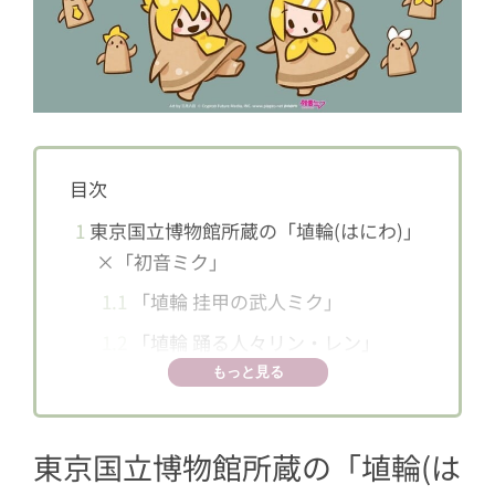
目次
1
東京国立博物館所蔵の「埴輪(はにわ)」
×「初音ミク」
1.1
「埴輪 挂甲の武人ミク」
1.2
「埴輪 踊る人々リン・レン」
もっと見る
東京国立博物館所蔵の「埴輪(は