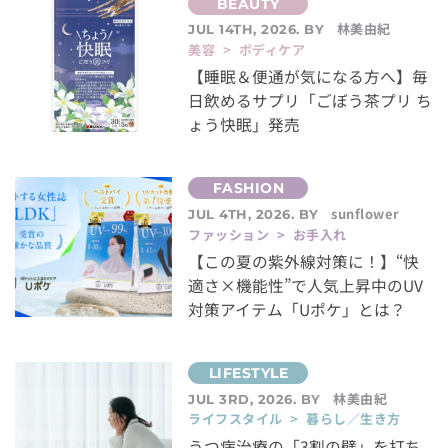
林美由紀
JUL 14TH, 2026. BY
美容 > ボディケア
【睡眠＆便通が気になる方へ】毎
日飲めるサプリ「ごぼう茶プリ ち
ょう快眠」発売
sunflower
JUL 4TH, 2026. BY
ファッション > お手入れ
【この夏の紫外線対策に！】“快
適さ×機能性”で人気上昇中のUV
対策アイテム「Uポケ」とは？
林美由紀
JUL 3RD, 2026. BY
ライフスタイル > 暮らし／生き方
うつ病治療の「3割の壁」を打ち