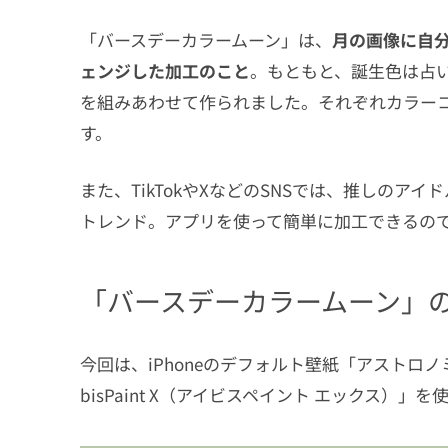
2.7
⑦画像を保存して完成！
「バースデーカラームーン」は、
月の画像に自
3
推しのバースデーカラーと混ぜても可愛
ェンジした加工のこと
。もともと、誕生色は占
4
いろんなバースデーカラーで加工を楽し
を組みあわせて作られました。それぞれカラー
す。
また、TikTokやXなどのSNSでは、推しの
トレンド。アプリを使って簡単に加工できるの
「バースデーカラームーン」
今回は、iPhoneのデフォルト壁紙「アストロ
bisPaint X（アイビスペイント エックス）