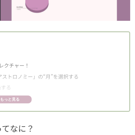
レクチャー！
とアストロノミー」の“月”を選択する
過する
93×4096」で新規作成する
もっと見る
ーから画像を読み込む
ーコードをコピーする
ってなに？
を追加し、コピーしたカラーコードを入力する