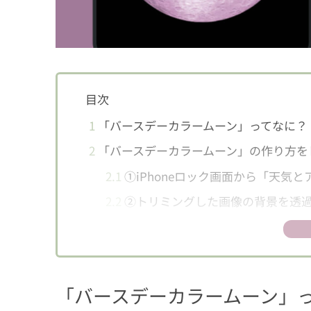
目次
1
「バースデーカラームーン」ってなに？
2
「バースデーカラームーン」の作り方を
2.1
①iPhoneロック画面から「天気
2.2
②トリミングした画像の背景を透
2.3
③アイビスペイントXの「UHD：18
2.4
④背景を黒に塗りつぶし、レイヤ
2.5
⑤バースデーカラーを検索しカラ
「バースデーカラームーン」
2.6
⑥新規レイヤー「オーバーレイ」