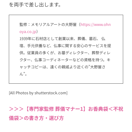
を両手で差し出します。
監修：メモリアルアートの大野屋（
https://www.ohn
oya.co.jp
）
1939年に石材店として創業以来、葬儀、墓石、 仏
壇、手元供養など、仏事に関する安心のサービスを提
供。従業員の多くが、お墓ディレクター、葬祭ディレ
クター、仏事コーディネーターなどの資格を持つ。キ
ャッチコピーは、遠くの親戚より近くの”大野屋さ
ん”。
[All Photos by shutterstock.com]
＞＞＞【専門家監修 葬儀マナー1】お香典袋＜不祝
儀袋＞の書き方・選び方