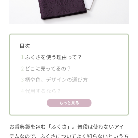
目次
1
ふくさを使う理由って？
2
どこに売ってるの？
3
柄や色、デザインの選び方
4
代用するなら？
5
入れ方、包み方
もっと見る
5.1
【ハンカチ型】
5.2
【金封型】
お香典袋を包む「ふくさ」。普段は使わないアイ
6
渡し方
テムなので、ふくさについてよく知らないという方