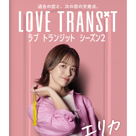
9
第7話ネタバレ／X同士、最後のデート
で伝えた思い
9.1
ミヅキ×スンギ×たかあき、三角
関係の行方は？
9.2
ゆきこ×まさと「もしもあのとき
こうしていたら……」
9.3
もも×マサヤ「今度こそ幸せにし
たい」
10
最終話ネタバレ／復縁成功は2組、新
たな恋は生まれず
10.1
もも×マサヤ×セカイ、選んだの
は「過去の恋人」
10.2
ゆきこ×まさと、4年越しの復縁
が成立