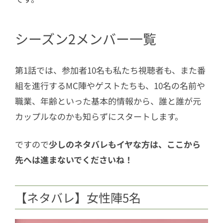
7.1
ミヅキ×スンギ「お互いにきちん
と向き合いたい」
シーズン2メンバー一覧
7.2
ゆきこ×まさと、破局の原因は
「金銭感覚」
7.3
エリカ×ゆづき×たかあき×まさ
第1話では、参加者10名も私たち視聴者も、また番
と、四角関係で不穏な空気に
組を進行するMC陣やゲストたちも、10名の名前や
8
第6話ネタバレ／言葉と行動がすべて。
職業、年齢といった基本的情報から、誰と誰が元
まっすぐ伝えるしかない
カップルなのかも知らずにスタートします。
8.1
もも×マサヤ×セカイ、三角関係
ですので
少しのネタバレもイヤな方は、ここから
の行方は？
先へは進まないでくださいね！
8.2
ミヅキ×たかあき「浮気は100%悪
い」
【ネタバレ】女性陣5名
8.3
スンギ「言葉と行動がすべて。ま
っすぐ思いを伝えるしかない」