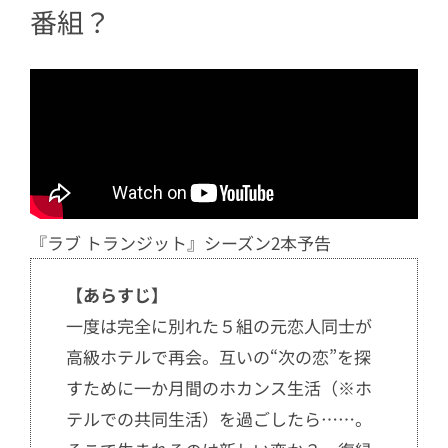
3.2
たかあきの別れの原因は「Ｘの浮
番組？
気」と判明
3.3
エリカ×セカイ×まさと、早くも
三角関係に
3.4
「思い出の地デート」の場所と組
みあわせは？
4
第2話ネタバレ／Xとの思い出を上書き
するデート
『ラブ トランジット』シーズン2本予告
4.1
たかあきのXはエリカと判明
【あらすじ】
4.2
Xとの復縁を望んでいるマサヤ
一度は完全に別れた５組の元恋人同士が
4.3
Ｘとの恋の思い出が、別の女性と
高級ホテルで再会。互いの“次の恋”を探
の記憶に変わるとき
すために一か月間のホカンス生活（※ホ
5
第3話ネタバレ／過去の恋を清算し、新
テルでの共同生活）を過ごしたら……。
たな一歩を