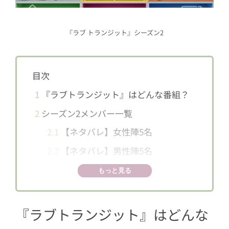
『ラブ トランジット』シーズン2
目次
1
『ラブトランジット』はどんな番組？
2
シーズン2メンバー一覧
2.1
【ネタバレ】女性陣5名
2.2
【ネタバレ】男性陣5名
3
第1話ネタバレ／別れの原因は「Xの浮
もっと見る
気」！？
3.1
復縁希望は2名、新たな恋に進みた
『ラブトランジット』はどんな
いメンバーは8名