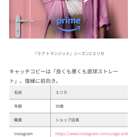
10.3
エリカ×たかあき、それぞれ違う
道へ
10.4
ミヅキ×スンギ×たかあき、新た
な恋は生まれず
11
ラブトランジットシーズン2の配信ス
ケジュール
『ラブ トランジット』シーズン2 エリカ
12
シーズン1メンバー一覧
キャッチコピーは「良くも悪くも直球ストレー
12.1
【ネタバレ】女性陣5名
ト」。復縁に前向き。
12.2
【ネタバレ】男性陣5名
名前
エリカ
13
見どころは？
年齢
30歳
14
MC陣のコメントもおもしろい！
15
放送日など #ラブトラ 概要
職業
ショップ店員
Instagram
https://www.instagram.com/urago.erika/