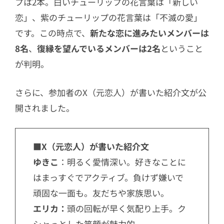
プは2本。白いチューリップの花言葉は「新しい
恋」、紫のチューリップの花言葉は「不滅の愛」
です。この時点で、
新たな恋に進みたいメンバーは
8
名
、
復縁を望んでいるメンバーは
2
名
ということ
が判明。
さらに、参加者のX（元恋人）が書いた紹介文が公
開されました。
■
X（元恋人）が書いた紹介文
ゆきこ
：明るく愛情深い。好きなことに
はまっすぐでアクティブ。負けず嫌いで
頑固な一面も。友だちや家族思い。
エリカ：
頭の回転が早く気配り上手。ク
シャっとした笑顔が魅力的。