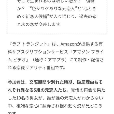
そこで生まれるのは新しい恋か？ 復縁
5.1
マサヤのXはももと判明
か？ “色々ワケありな元恋人”と“心とき
5.2
エリカ×セカイ、グランピングデ
めく新恋人候補”が入り混じり、過去の恋
ートでいい雰囲気に
と次の恋が交差します。
5.3
ミヅキ×たかあき「前に進むため
にXと向きあいたい」
『ラブ トランジット』は、Amazonが提供する有
6
第4話ネタバレ／過去が消えるとしたら
料サブスクリプションサービス「アマソン プライ
成立する恋
ム ビデオ」（通称：アマプラ）にて制作・配信さ
6.1
エリカ×たかあき「お互い甘えて
れる恋愛リアリティ番組です。
いた」
6.2
セカイ×もも×マサヤの三角関係
参加者は、
交際期間や別れた時期、破局理由もそ
れぞれ異なる5組の元恋人たち
。覚悟の再会を果た
6.3
スンギのXはミヅキと判明
した10名の男女が、誰が誰の元恋人かわからない
7
第5話ネタバレ／Ｘとの別れの原因は
中、複雑な恋心に翻弄され揺れ動く姿が見どころ
「皆に優しいから」
です。