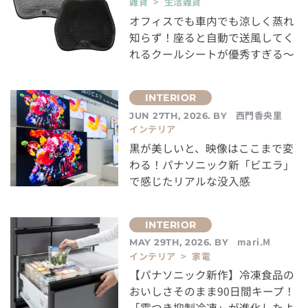
雑貨 > 生活雑貨
オフィスでも車内でも涼しく蒸れ
知らず！座ると自動で送風してく
れるクールシートが優秀すぎる～
西門香央里
JUN 27TH, 2026. BY
インテリア
黒が美しいと、映像はここまで変
わる！パナソニック新「ビエラ」
で感じたリアルな没入感
mari.M
MAY 29TH, 2026. BY
インテリア > 家電
【パナソニック新作】冷凍食品の
おいしさそのまま90日間キープ！
「霜つき抑制冷凍」が進化したよ