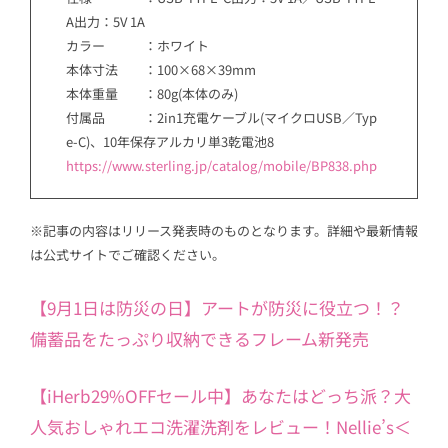
A出力：5V 1A
カラー ：ホワイト
本体寸法 ：100×68×39mm
本体重量 ：80g(本体のみ)
付属品 ：2in1充電ケーブル(マイクロUSB／Typ
e-C)、10年保存アルカリ単3乾電池8
https://www.sterling.jp/catalog/mobile/BP838.php
※記事の内容はリリース発表時のものとなります。詳細や最新情報
は公式サイトでご確認ください。
【9月1日は防災の日】アートが防災に役立つ！？
備蓄品をたっぷり収納できるフレーム新発売
【iHerb29%OFFセール中】あなたはどっち派？大
人気おしゃれエコ洗濯洗剤をレビュー！Nellie’s＜