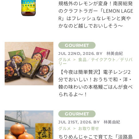
規格外のレモンが変身！南房総発
のクラフトラガー「LEMON LAGE
R」はフレッシュなレモンと爽や
かなのど越しでおいしそう～
林美由紀
JUL 22ND, 2026. BY
グルメ > 食品／テイクアウト／デリバ
リー
【今夜は簡単贅沢】電子レンジ2
分でおいしい！おうちで和・洋・
韓の味わいの本格鰻ごはんが食べ
られるよ～！
林美由紀
JUL 21ST, 2026. BY
グルメ > お取り寄せ
ちりめんじゃこで育てた「淡路島