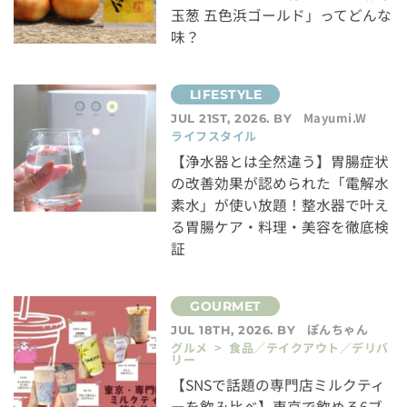
玉葱 五色浜ゴールド」ってどんな
味？
Mayumi.W
JUL 21ST, 2026. BY
ライフスタイル
【浄水器とは全然違う】胃腸症状
の改善効果が認められた「電解水
素水」が使い放題！整水器で叶え
る胃腸ケア・料理・美容を徹底検
証
ぽんちゃん
JUL 18TH, 2026. BY
グルメ > 食品／テイクアウト／デリバ
リー
【SNSで話題の専門店ミルクティ
ーを飲み比べ】東京で飲める6ブ