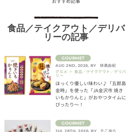
おすすめ記事
食品／テイクアウト／デリバ
リーの記事
林美由紀
AUG 2ND, 2026. BY
グルメ > 食品／テイクアウト／デリバ
リー
ほっくり優しい味わい♪「五郎島
金時」を使った「JA金沢市 焼き
いもかりんと」がおやつタイムに
ぴったり～！
たこゆら
JUL 28TH, 2026. BY