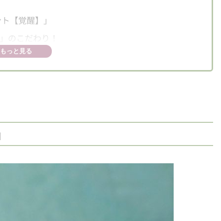
」
ント【覚醒】」
」のこだわり！
もっと見る
」