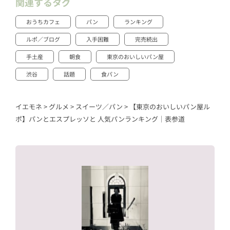
関連するタグ
おうちカフェ
パン
ランキング
ルポ／ブログ
入手困難
完売続出
手土産
朝食
東京のおいしいパン屋
渋谷
話題
食パン
イエモネ
>
グルメ
>
スイーツ／パン
>
【東京のおいしいパン屋ル
ポ】パンとエスプレッソと 人気パンランキング｜表参道