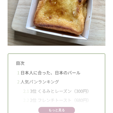
目次
1
日本人に合った、日本のバール
2
人気パンランキング
2.1
3位 くるみとレーズン（300円）
2.2
2位 フレンチトースト（680円）
2.3
1位 ムー（350円）
もっと見る