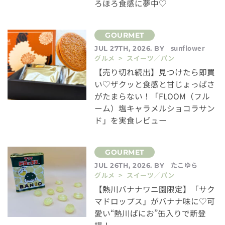
ろほろ食感に夢中♡
sunflower
JUL 27TH, 2026. BY
グルメ > スイーツ／パン
【売り切れ続出】見つけたら即買
い♡ザクッと食感と甘じょっぱさ
がたまらない！「FLOOM（フル
ーム）塩キャラメルショコラサン
ド」を実食レビュー
たこゆら
JUL 26TH, 2026. BY
グルメ > スイーツ／パン
【熱川バナナワニ園限定】「サク
マドロップス」がバナナ味に♡可
愛い“熱川ばにお”缶入りで新登