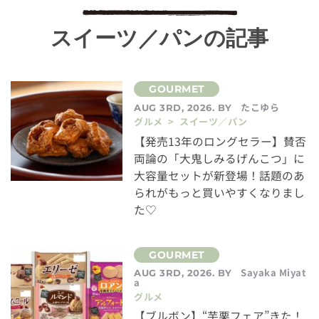
スイーツ／パンの記事
たこゆら
AUG 3RD, 2026. BY
グルメ > スイーツ／パン
【発売13年のロングセラー】賛否
両論の「大鬼しみるげんこつ」に
大容量セットが新登場！話題のあ
られがもっと買いやすくなりまし
た♡
Sayaka Miyat
AUG 3RD, 2026. BY
a
グルメ
【ブルボン】“芋栗フェア”きた！