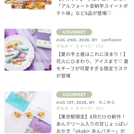
「アルフォート安納芋スイートポ
テト味」など8品が登場♡
sunflower
AUG 2ND, 2026. BY
グルメ > スイーツ／パン
【夏の手土産はこれに決まり！】
花火にひまわり、アイスまで♡ 夏
モチーフが可愛すぎる限定ラスク
が登場
たこゆら
AUG 1ST, 2026. BY
グルメ > スイーツ／パン
【東京駅限定】8月だけの新作！
あんクリーム入りの甘じょっぱい
おかき「okaki+ あんバター」が