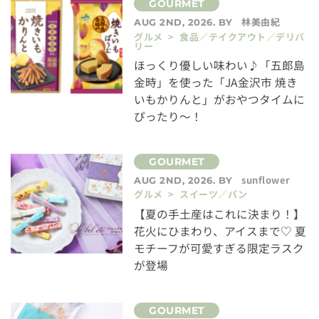
林美由紀
AUG 2ND, 2026. BY
グルメ > 食品／テイクアウト／デリバ
リー
ほっくり優しい味わい♪「五郎島
金時」を使った「JA金沢市 焼き
いもかりんと」がおやつタイムに
ぴったり～！
sunflower
AUG 2ND, 2026. BY
グルメ > スイーツ／パン
【夏の手土産はこれに決まり！】
花火にひまわり、アイスまで♡ 夏
モチーフが可愛すぎる限定ラスク
が登場