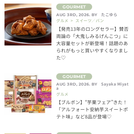
たこゆら
AUG 3RD, 2026. BY
グルメ > スイーツ／パン
【発売13年のロングセラー】賛否
両論の「大鬼しみるげんこつ」に
大容量セットが新登場！話題のあ
られがもっと買いやすくなりまし
た♡
Sayaka Miyat
AUG 3RD, 2026. BY
a
グルメ
【ブルボン】“芋栗フェア”きた！
「アルフォート安納芋スイートポ
テト味」など8品が登場♡