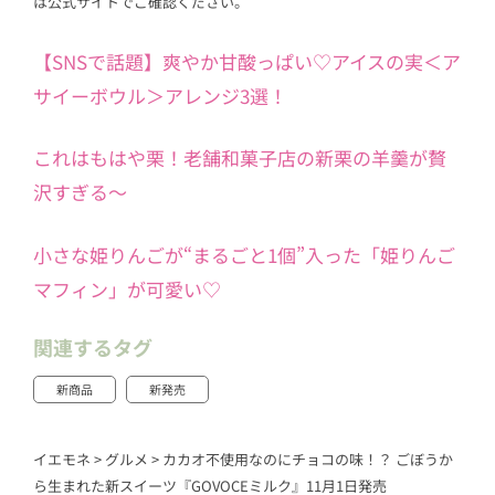
は公式サイトでご確認ください。
【SNSで話題】爽やか甘酸っぱい♡アイスの実＜ア
サイーボウル＞アレンジ3選！
これはもはや栗！老舗和菓子店の新栗の羊羹が贅
沢すぎる～
小さな姫りんごが“まるごと1個”入った「姫りんご
マフィン」が可愛い♡
関連するタグ
新商品
新発売
イエモネ
>
グルメ
>
カカオ不使用なのにチョコの味！？ ごぼうか
ら生まれた新スイーツ『GOVOCEミルク』11月1日発売