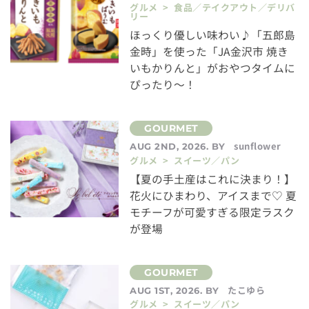
グルメ > 食品／テイクアウト／デリバ
リー
ほっくり優しい味わい♪「五郎島
金時」を使った「JA金沢市 焼き
いもかりんと」がおやつタイムに
ぴったり～！
sunflower
AUG 2ND, 2026. BY
グルメ > スイーツ／パン
【夏の手土産はこれに決まり！】
花火にひまわり、アイスまで♡ 夏
モチーフが可愛すぎる限定ラスク
が登場
たこゆら
AUG 1ST, 2026. BY
グルメ > スイーツ／パン