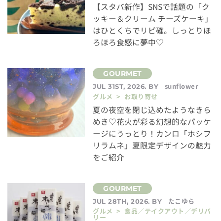
【スタバ新作】SNSで話題の「ク
ッキー＆クリーム チーズケーキ」
はひとくちでリピ確。しっとりほ
ろほろ食感に夢中♡
sunflower
JUL 31ST, 2026. BY
グルメ > お取り寄せ
夏の夜空を閉じ込めたようなきら
めき♡花火が彩る幻想的なパッケ
ージにうっとり！カンロ「ホシフ
リラムネ」夏限定デザインの魅力
をご紹介
たこゆら
JUL 28TH, 2026. BY
グルメ > 食品／テイクアウト／デリバ
リー