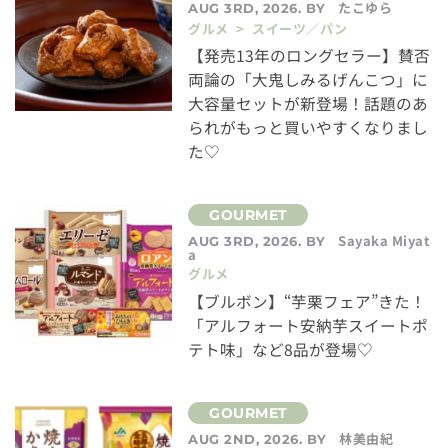
たこゆら
AUG 3RD, 2026. BY
グルメ > スイーツ／パン
【発売13年のロングセラー】賛否
両論の「大鬼しみるげんこつ」に
大容量セットが新登場！話題のあ
られがもっと買いやすくなりまし
た♡
Sayaka Miyat
AUG 3RD, 2026. BY
a
グルメ
【ブルボン】“芋栗フェア”きた！
「アルフォート安納芋スイートポ
テト味」など8品が登場♡
林美由紀
AUG 2ND, 2026. BY