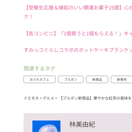
【受験生応援＆縁起のいい開運お菓子19選】心
ク！
【各コンビニ】「1個買うと1個もらえる！」
すみっコぐらしコラボのホットケーキブランケッ
関連するタグ
おうちカフェ
ブルボン
新商品
新発売
イエモネ
>
グルメ
>
【ブルボン新商品】華やかな紅茶の風味を
林美由紀