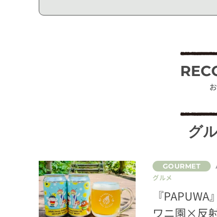
REC
お
グ
グルメ
『PAPUW
ワニ園×反