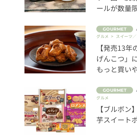
ールが数量
グルメ > スイーツ
【発売13
げんこつ」
もっと買い
グルメ
【ブルボン】
芋スイート