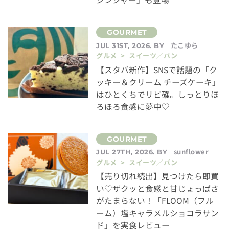
たこゆら
JUL 31ST, 2026. BY
グルメ > スイーツ／パン
【スタバ新作】SNSで話題の「ク
ッキー＆クリーム チーズケーキ」
はひとくちでリピ確。しっとりほ
ろほろ食感に夢中♡
sunflower
JUL 27TH, 2026. BY
グルメ > スイーツ／パン
【売り切れ続出】見つけたら即買
い♡ザクッと食感と甘じょっぱさ
がたまらない！「FLOOM（フル
ーム）塩キャラメルショコラサン
ド」を実食レビュー