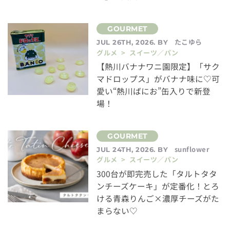
たこゆら
JUL 26TH, 2026. BY
グルメ > スイーツ／パン
【熱川バナナワニ園限定】「サク
マドロップス」がバナナ味に♡可
愛い“熱川ばにお”缶入りで新登
場！
sunflower
JUL 24TH, 2026. BY
グルメ > スイーツ／パン
300台が即完売した「タルトタタ
ンチーズケーキ」が定番化！とろ
ける青森りんご×濃厚チーズがた
まらない♡