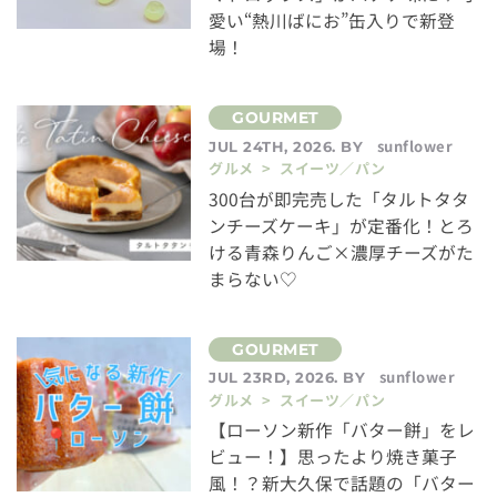
愛い“熱川ばにお”缶入りで新登
場！
sunflower
JUL 24TH, 2026. BY
グルメ > スイーツ／パン
300台が即完売した「タルトタタ
ンチーズケーキ」が定番化！とろ
ける青森りんご×濃厚チーズがた
まらない♡
sunflower
JUL 23RD, 2026. BY
グルメ > スイーツ／パン
【ローソン新作「バター餅」をレ
ビュー！】思ったより焼き菓子
風！？新大久保で話題の「バター