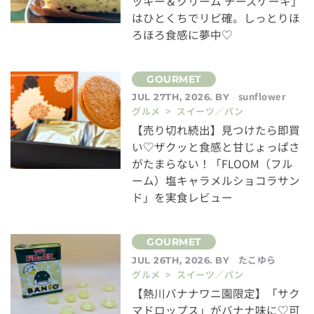
ッキー＆クリーム チーズケーキ」
はひとくちでリピ確。しっとりほ
ろほろ食感に夢中♡
sunflower
JUL 27TH, 2026. BY
グルメ > スイーツ／パン
【売り切れ続出】見つけたら即買
い♡ザクッと食感と甘じょっぱさ
がたまらない！「FLOOM（フル
ーム）塩キャラメルショコラサン
ド」を実食レビュー
たこゆら
JUL 26TH, 2026. BY
グルメ > スイーツ／パン
【熱川バナナワニ園限定】「サク
マドロップス」がバナナ味に♡可