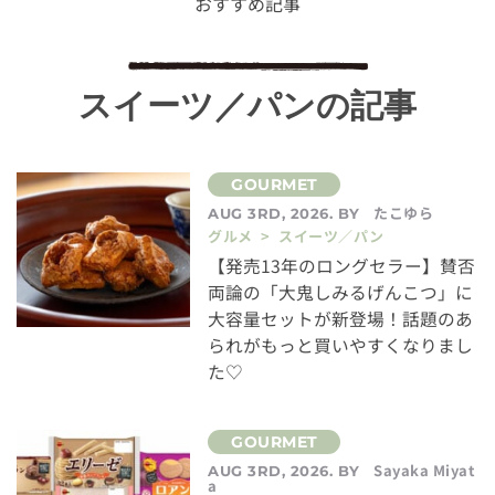
おすすめ記事
スイーツ／パンの記事
たこゆら
AUG 3RD, 2026. BY
グルメ > スイーツ／パン
【発売13年のロングセラー】賛否
両論の「大鬼しみるげんこつ」に
大容量セットが新登場！話題のあ
られがもっと買いやすくなりまし
た♡
Sayaka Miyat
AUG 3RD, 2026. BY
a