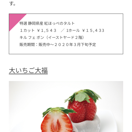
す。
特選 静岡県産 紅ほっぺのタルト
１カット ￥１,５４３ ／ 1ホール ￥１５,４３3
キル フェ ボン（イーストヤード２階）
販売期間：販売中～２０２０年３月下旬予定
大いちご大福