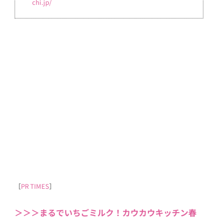
chi.jp/
［
PR TIMES
］
＞＞＞まるでいちごミルク！カウカウキッチン春