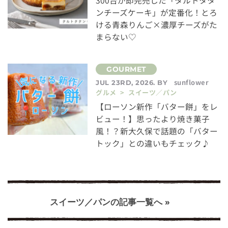
300台が即完売した「タルトタタ
ンチーズケーキ」が定番化！とろ
ける青森りんご×濃厚チーズがた
まらない♡
sunflower
JUL 23RD, 2026. BY
グルメ > スイーツ／パン
【ローソン新作「バター餅」をレ
ビュー！】思ったより焼き菓子
風！？新大久保で話題の「バター
トック」との違いもチェック♪
スイーツ／パンの記事一覧へ »