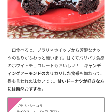
一口食べると、プラリネホイップから芳醇なナッ
ツの香りがふわっと漂います。甘くてパリパリ食感
のホワイトチョコレートもおいしい！
キャンデ
ィングアーモンドのカリカリした食感
も加わって、
得も言われぬ味わいです。
甘いドーナツが好きな方
には断然おすすめ
。
プラリネショコラ
テイクアウト 324円（税込）