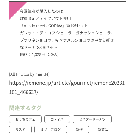
今回筆者が購入したのは……
数量限定／テイクアウト専用
「misdo meets GODIVA」第1弾セット
ガレット・デ・ロワ ショコラ＋ガナッシュショコラ、
プラリネショコラ、キャラメルショコラの中から好き
なドーナツ3個セット
価格：1,328円（税込）
[All Photos by mari.M]
https://iemone.jp/article/gourmet/iemone20231
101_466627/
関連するタグ
おうちカフェ
ゴディバ
ミスタードーナツ
ミスド
ルポ／ブログ
新作
新商品