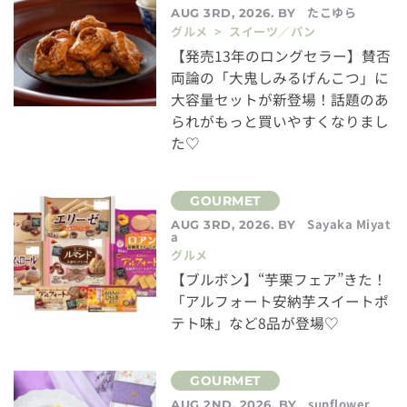
たこゆら
AUG 3RD, 2026. BY
グルメ > スイーツ／パン
【発売13年のロングセラー】賛否
両論の「大鬼しみるげんこつ」に
大容量セットが新登場！話題のあ
られがもっと買いやすくなりまし
た♡
Sayaka Miyat
AUG 3RD, 2026. BY
a
グルメ
【ブルボン】“芋栗フェア”きた！
「アルフォート安納芋スイートポ
テト味」など8品が登場♡
sunflower
AUG 2ND, 2026. BY