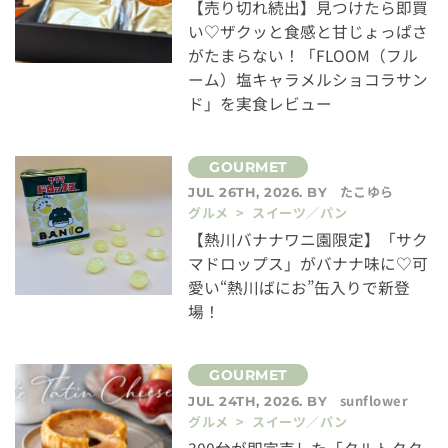
【売り切れ続出】見つけたら即買
い♡ザクッと食感と甘じょっぱさ
がたまらない！「FLOOM（フル
ーム）塩キャラメルショコラサン
ド」を実食レビュー
たこゆら
JUL 26TH, 2026. BY
グルメ > スイーツ／パン
【熱川バナナワニ園限定】「サク
マドロップス」がバナナ味に♡可
愛い“熱川ばにお”缶入りで新登
場！
sunflower
JUL 24TH, 2026. BY
グルメ > スイーツ／パン