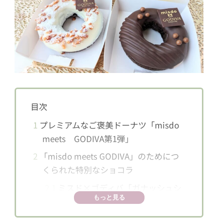
目次
1
プレミアムなご褒美ドーナツ「misdo
meets GODIVA第1弾」
2
「misdo meets GODIVA」のためにつ
くられた特別なショコラ
2.1
ミスド×ゴディバ「ガナッシュシ
もっと見る
ョコラ」