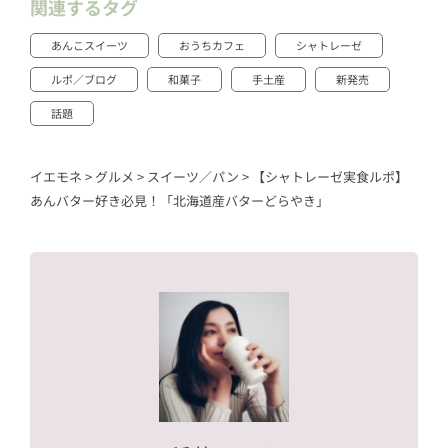
関連するタグ
あんこスイーツ
おうちカフェ
シャトレーゼ
ルポ／ブログ
和菓子
手土産
新発売
話題
イエモネ
>
グルメ
>
スイーツ／パン
>
【シャトレーゼ実食ルポ】
あんバター好き必見！「北海道産バターどらやき」