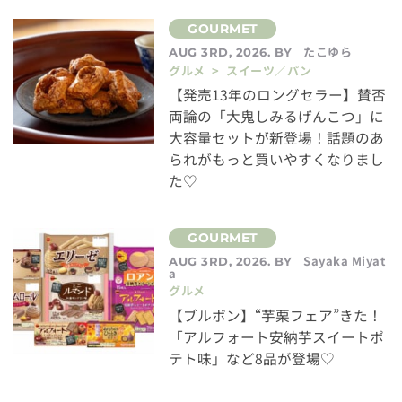
たこゆら
AUG 3RD, 2026. BY
グルメ > スイーツ／パン
【発売13年のロングセラー】賛否
両論の「大鬼しみるげんこつ」に
大容量セットが新登場！話題のあ
られがもっと買いやすくなりまし
た♡
Sayaka Miyat
AUG 3RD, 2026. BY
a
グルメ
【ブルボン】“芋栗フェア”きた！
「アルフォート安納芋スイートポ
テト味」など8品が登場♡