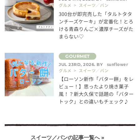
グルメ > スイーツ／パン
300台が即完売した「タルトタタ
ンチーズケーキ」が定番化！とろ
ける青森りんご×濃厚チーズがた
まらない♡
sunflower
JUL 23RD, 2026. BY
グルメ > スイーツ／パン
【ローソン新作「バター餅」をレ
ビュー！】思ったより焼き菓子
風！？新大久保で話題の「バター
トック」との違いもチェック♪
スイーツ／パンの記事一覧へ »