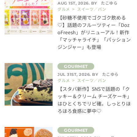
たこゆら
AUG 1ST, 2026. BY
グルメ > スイーツ／パン
【砂糖不使用でゴクゴク飲める
♡】話題のフルーツティー「Doz
oFreesh」がリニューアル！新作
「マッチャライチ」「パッション
ジンジャー」も登場
たこゆら
JUL 31ST, 2026. BY
グルメ > スイーツ／パン
【スタバ新作】SNSで話題の「ク
ッキー＆クリーム チーズケーキ」
はひとくちでリピ確。しっとりほ
ろほろ食感に夢中♡