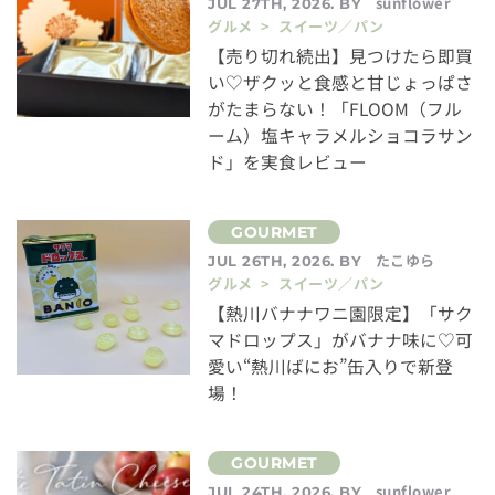
sunflower
JUL 27TH, 2026. BY
グルメ > スイーツ／パン
【売り切れ続出】見つけたら即買
い♡ザクッと食感と甘じょっぱさ
がたまらない！「FLOOM（フル
ーム）塩キャラメルショコラサン
ド」を実食レビュー
たこゆら
JUL 26TH, 2026. BY
グルメ > スイーツ／パン
【熱川バナナワニ園限定】「サク
マドロップス」がバナナ味に♡可
愛い“熱川ばにお”缶入りで新登
場！
sunflower
JUL 24TH, 2026. BY