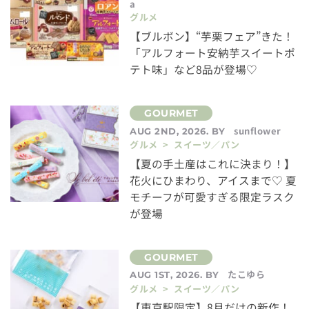
a
グルメ
【ブルボン】“芋栗フェア”きた！
「アルフォート安納芋スイートポ
テト味」など8品が登場♡
sunflower
AUG 2ND, 2026. BY
グルメ > スイーツ／パン
【夏の手土産はこれに決まり！】
花火にひまわり、アイスまで♡ 夏
モチーフが可愛すぎる限定ラスク
が登場
たこゆら
AUG 1ST, 2026. BY
グルメ > スイーツ／パン
【東京駅限定】8月だけの新作！