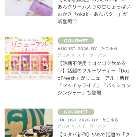
あんクリーム入りの甘じょっぱい
おかき「okaki+ あんバター」が
新登場♡
たこゆら
AUG 1ST, 2026. BY
グルメ > スイーツ／パン
【砂糖不使用でゴクゴク飲める
♡】話題のフルーツティー「Doz
oFreesh」がリニューアル！新作
「マッチャライチ」「パッション
ジンジャー」も登場
たこゆら
JUL 31ST, 2026. BY
グルメ > スイーツ／パン
【スタバ新作】SNSで話題の「ク