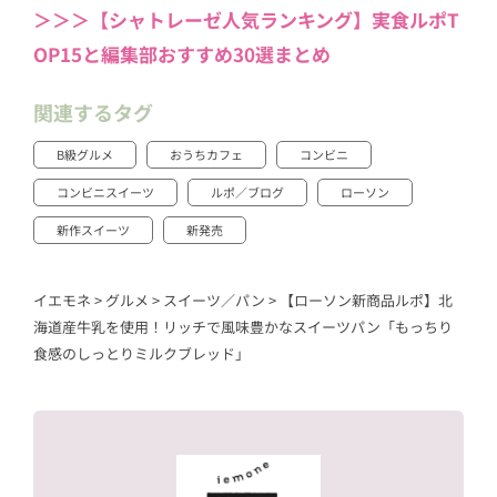
＞＞＞【シャトレーゼ人気ランキング】実食ルポT
OP15と編集部おすすめ30選まとめ
関連するタグ
B級グルメ
おうちカフェ
コンビニ
コンビニスイーツ
ルポ／ブログ
ローソン
新作スイーツ
新発売
イエモネ
>
グルメ
>
スイーツ／パン
>
【ローソン新商品ルポ】北
海道産牛乳を使用！リッチで風味豊かなスイーツパン「もっちり
食感のしっとりミルクブレッド」