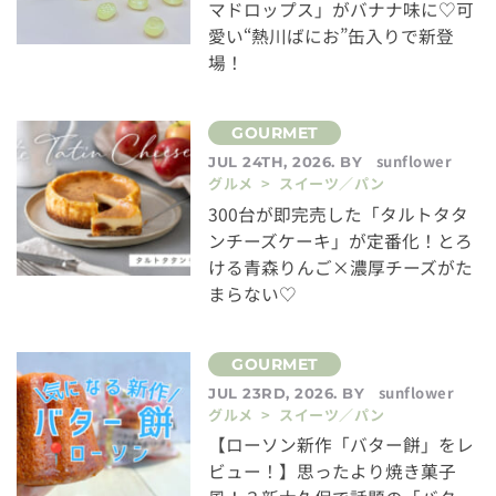
マドロップス」がバナナ味に♡可
愛い“熱川ばにお”缶入りで新登
場！
sunflower
JUL 24TH, 2026. BY
グルメ > スイーツ／パン
300台が即完売した「タルトタタ
ンチーズケーキ」が定番化！とろ
ける青森りんご×濃厚チーズがた
まらない♡
sunflower
JUL 23RD, 2026. BY
グルメ > スイーツ／パン
【ローソン新作「バター餅」をレ
ビュー！】思ったより焼き菓子