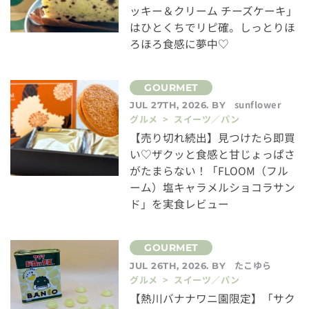
ッキー＆クリーム チーズケーキ」
はひとくちでリピ確。しっとりほ
ろほろ食感に夢中♡
sunflower
JUL 27TH, 2026. BY
グルメ > スイーツ／パン
【売り切れ続出】見つけたら即買
い♡ザクッと食感と甘じょっぱさ
がたまらない！「FLOOM（フル
ーム）塩キャラメルショコラサン
ド」を実食レビュー
たこゆら
JUL 26TH, 2026. BY
グルメ > スイーツ／パン
【熱川バナナワニ園限定】「サク