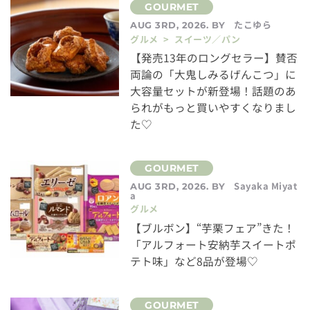
たこゆら
AUG 3RD, 2026. BY
グルメ > スイーツ／パン
【発売13年のロングセラー】賛否
両論の「大鬼しみるげんこつ」に
大容量セットが新登場！話題のあ
られがもっと買いやすくなりまし
た♡
Sayaka Miyat
AUG 3RD, 2026. BY
a
グルメ
【ブルボン】“芋栗フェア”きた！
「アルフォート安納芋スイートポ
テト味」など8品が登場♡