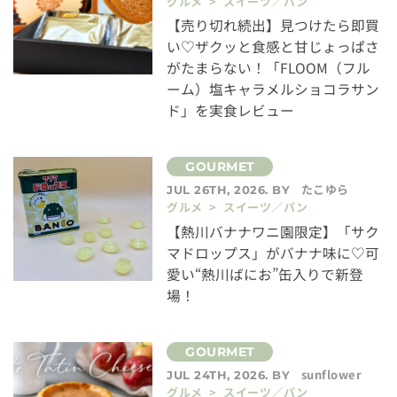
グルメ > スイーツ／パン
【売り切れ続出】見つけたら即買
い♡ザクッと食感と甘じょっぱさ
がたまらない！「FLOOM（フル
ーム）塩キャラメルショコラサン
ド」を実食レビュー
たこゆら
JUL 26TH, 2026. BY
グルメ > スイーツ／パン
【熱川バナナワニ園限定】「サク
マドロップス」がバナナ味に♡可
愛い“熱川ばにお”缶入りで新登
場！
sunflower
JUL 24TH, 2026. BY
グルメ > スイーツ／パン