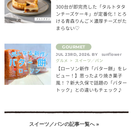
300台が即完売した「タルトタタ
ンチーズケーキ」が定番化！とろ
ける青森りんご×濃厚チーズがた
まらない♡
sunflower
JUL 23RD, 2026. BY
グルメ > スイーツ／パン
【ローソン新作「バター餅」をレ
ビュー！】思ったより焼き菓子
風！？新大久保で話題の「バター
トック」との違いもチェック♪
スイーツ／パンの記事一覧へ »