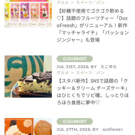
グルメ > スイーツ／パン
【砂糖不使用でゴクゴク飲める
♡】話題のフルーツティー「Doz
oFreesh」がリニューアル！新作
「マッチャライチ」「パッション
ジンジャー」も登場
たこゆら
JUL 31ST, 2026. BY
グルメ > スイーツ／パン
【スタバ新作】SNSで話題の「ク
ッキー＆クリーム チーズケーキ」
はひとくちでリピ確。しっとりほ
ろほろ食感に夢中♡
sunflower
JUL 27TH, 2026. BY