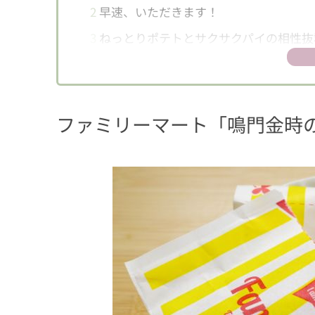
2
早速、いただきます！
3
ねっとりポテトとサクサクパイの相性抜
ファミリーマート「
鳴門金時