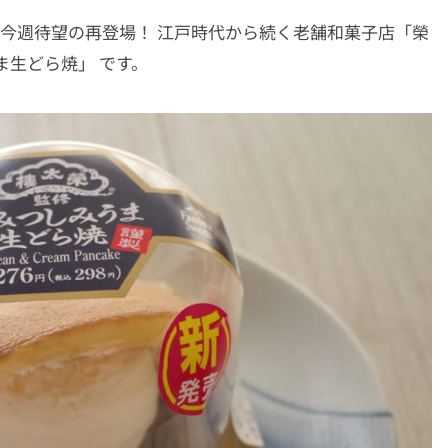
、今週待望の再登場！ 江戸時代から続く老舗和菓子店「榮
ま生どら焼」 です。