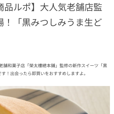
商品ルポ】大人気老舗店監
場！「黒みつしみうま生ど
た老舗和菓子店「榮太樓總本鋪」監修の新作スイーツ「黒
です！出会ったら即買いをおすすめしますよ。