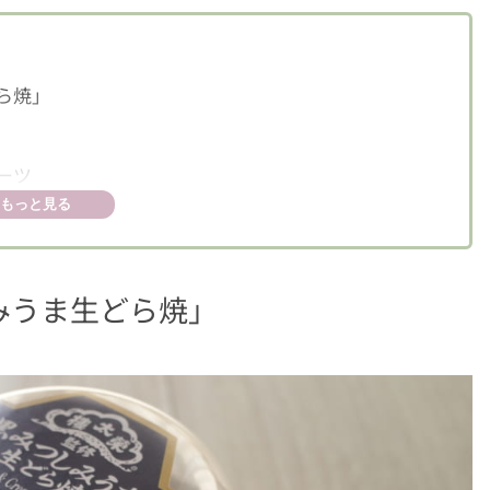
ら焼」
ーツ
もっと見る
みうま生どら焼」