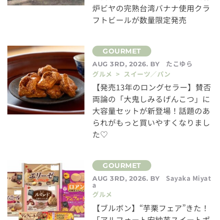
炉ビヤの完熟台湾バナナ使用クラ
フトビールが数量限定発売
たこゆら
AUG 3RD, 2026. BY
グルメ > スイーツ／パン
【発売13年のロングセラー】賛否
両論の「大鬼しみるげんこつ」に
大容量セットが新登場！話題のあ
られがもっと買いやすくなりまし
た♡
Sayaka Miyat
AUG 3RD, 2026. BY
a
グルメ
【ブルボン】“芋栗フェア”きた！
「アルフォート安納芋スイートポ