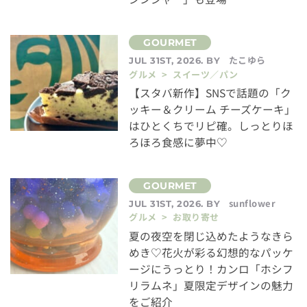
たこゆら
JUL 31ST, 2026. BY
グルメ > スイーツ／パン
【スタバ新作】SNSで話題の「ク
ッキー＆クリーム チーズケーキ」
はひとくちでリピ確。しっとりほ
ろほろ食感に夢中♡
sunflower
JUL 31ST, 2026. BY
グルメ > お取り寄せ
夏の夜空を閉じ込めたようなきら
めき♡花火が彩る幻想的なパッケ
ージにうっとり！カンロ「ホシフ
リラムネ」夏限定デザインの魅力
をご紹介