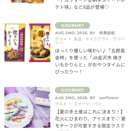
テト味」など8品が登場♡
林美由紀
AUG 2ND, 2026. BY
グルメ > 食品／テイクアウト／デリバ
リー
ほっくり優しい味わい♪「五郎島
金時」を使った「JA金沢市 焼き
いもかりんと」がおやつタイムに
ぴったり～！
sunflower
AUG 2ND, 2026. BY
グルメ > スイーツ／パン
【夏の手土産はこれに決まり！】
花火にひまわり、アイスまで♡ 夏
モチーフが可愛すぎる限定ラスク