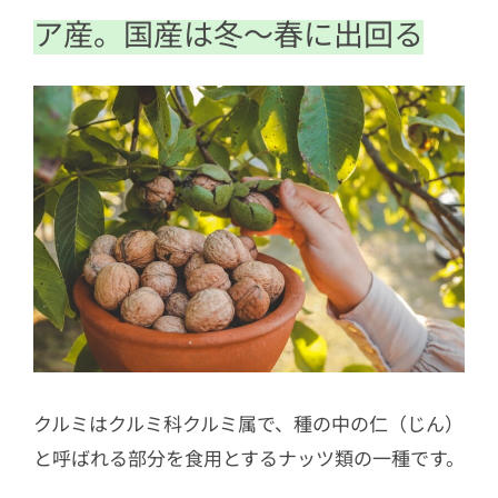
5
【食べ方】スイーツやくるみそばに。
ア産。国産は冬〜春に出回る
アイスやサラダ、和え物に加えても
6
【殻の割り方】クルミ割り器がなけれ
ばマイナスドライバーで
クルミはクルミ科クルミ属で、種の中の仁（じん）
と呼ばれる部分を食用とするナッツ類の一種です。