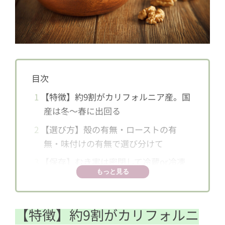
目次
1
【特徴】約9割がカリフォルニア産。国
産は冬〜春に出回る
2
【選び方】殻の有無・ローストの有
無・味付けの有無で選び分けて
3
【保存】むき実は密閉して冷蔵or冷凍
もっと見る
を。殻付きは冷暗所へ
4
【栄養・効果】αリノレン酸が豊富。高
血圧や老化の予防に
【特徴】約9割がカリフォルニ