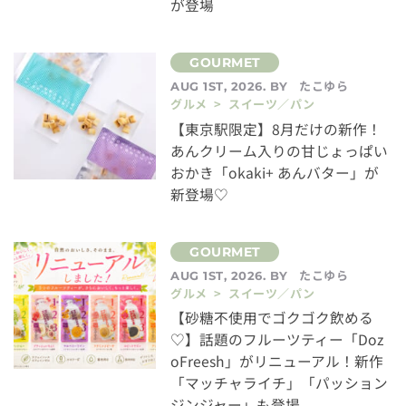
が登場
たこゆら
AUG 1ST, 2026. BY
グルメ > スイーツ／パン
【東京駅限定】8月だけの新作！
あんクリーム入りの甘じょっぱい
おかき「okaki+ あんバター」が
新登場♡
たこゆら
AUG 1ST, 2026. BY
グルメ > スイーツ／パン
【砂糖不使用でゴクゴク飲める
♡】話題のフルーツティー「Doz
oFreesh」がリニューアル！新作
「マッチャライチ」「パッション
ジンジャー」も登場