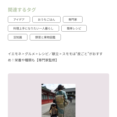
関連するタグ
アイデア
おうちごはん
専門家
料理上手になりたい一人暮らし
簡単レシピ
豆知識
野菜と果物図鑑
イエモネ
>
グルメ
>
レシピ／献立
>
スモモは“皮ごと”がおすす
め！栄養や種類も【専門家監修】