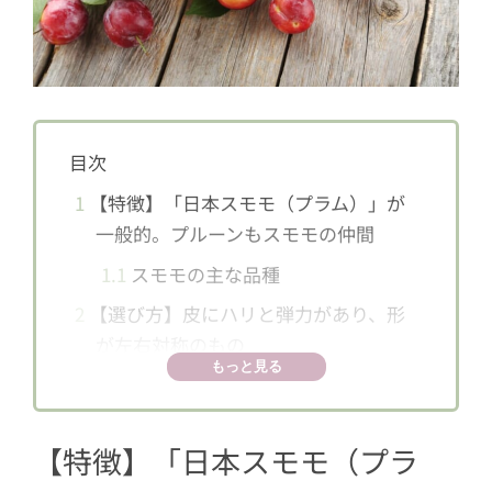
目次
1
【特徴】「日本スモモ（プラム）」が
一般的。プルーンもスモモの仲間
1.1
スモモの主な品種
2
【選び方】皮にハリと弾力があり、形
が左右対称のもの
もっと見る
3
【保存】冷暗所で追熟を。完熟前に野
菜室で保存しても
【特徴】「日本スモモ（プラ
4
【食べ方】丸ごとかじってOK。切るな
ら４分割が食べやすい