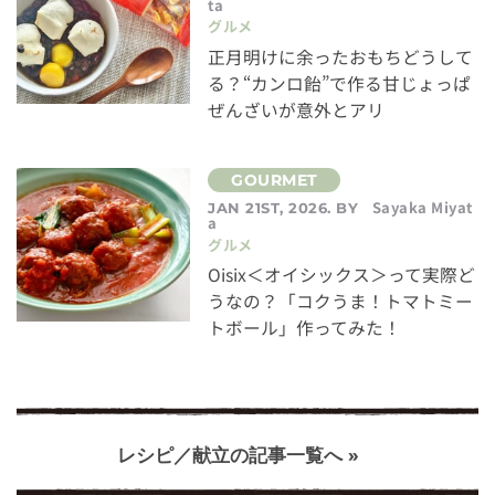
ta
グルメ
正月明けに余ったおもちどうして
る？“カンロ飴”で作る甘じょっぱ
ぜんざいが意外とアリ
Sayaka Miyat
JAN 21ST, 2026. BY
a
グルメ
Oisix＜オイシックス＞って実際ど
うなの？「コクうま！トマトミー
トボール」作ってみた！
レシピ／献立の記事一覧へ »