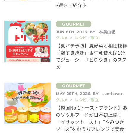
3選をご紹介♪
林美由紀
JUN 6TH, 2026. BY
グルメ > レシピ／献立
【夏バテ予防】夏野菜と相性抜群
「鶏すき焼き」＆牛乳使えば1分
でジューシー「とりやき」のスス
メ
sunflower
MAY 25TH, 2026. BY
グルメ > レシピ／献立
【韓国No.1トーストブランド】あ
のソウルフードが日本初上陸！
「イサックトースト」“やみつき
ソース”をおうちアレンジで実食