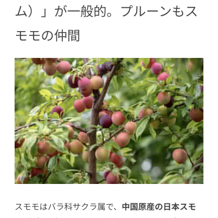
ム）」が一般的。プルーンもス
4.1
種の取り方
モモの仲間
5
【栄養・効果】貧血や高血圧予防、目
の健康維持に
スモモはバラ科サクラ属で、
中国原産の日本スモ