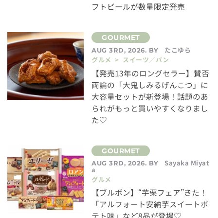
フトビールが数量限定発売
たこゆら
AUG 3RD, 2026. BY
グルメ > スイーツ／パン
【発売13年のロングセラー】賛否
両論の「大鬼しみるげんこつ」に
大容量セットが新登場！話題のあ
られがもっと買いやすくなりまし
た♡
Sayaka Miyat
AUG 3RD, 2026. BY
a
グルメ
【ブルボン】“芋栗フェア”きた！
「アルフォート安納芋スイートポ
テト味」など8品が登場♡