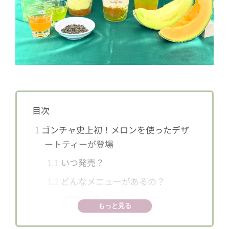
目次
1
ゴンチャ史上初！メロンを使ったデザ
ートティーが登場
1.1
いつ発売？
1.2
どんなメニューがあるの？
1.3
3種類共通の素材について
もっと見る
2
ゴンチャ「メロンメロン ミルクティ