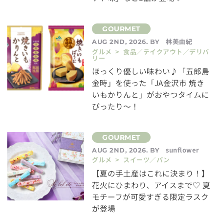
林美由紀
AUG 2ND, 2026. BY
グルメ > 食品／テイクアウト／デリバ
リー
ほっくり優しい味わい♪「五郎島
金時」を使った「JA金沢市 焼き
いもかりんと」がおやつタイムに
ぴったり～！
sunflower
AUG 2ND, 2026. BY
グルメ > スイーツ／パン
【夏の手土産はこれに決まり！】
花火にひまわり、アイスまで♡ 夏
モチーフが可愛すぎる限定ラスク
が登場