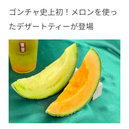
ー」はどんな味？
ゴンチャ史上初！メロンを使っ
2.1
おすすめトッピングはパール（タ
ピオカ）
たデザートティーが登場
3
ゴンチャ「メロンメロン ティーエー
ド」はどんな味？
3.1
おすすめトッピングはナタデココ
4
ゴンチャ「メロンメロン フローズンテ
ィー」はどんな味？
4.1
おすすめトッピングはアロエ
5
ゴンチャのメロン、飲み比べして楽し
んで♪