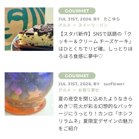
たこゆら
JUL 31ST, 2026. BY
グルメ > スイーツ／パン
【スタバ新作】SNSで話題の「ク
ッキー＆クリーム チーズケーキ」
はひとくちでリピ確。しっとりほ
ろほろ食感に夢中♡
sunflower
JUL 31ST, 2026. BY
グルメ > お取り寄せ
夏の夜空を閉じ込めたようなきら
めき♡花火が彩る幻想的なパッケ
ージにうっとり！カンロ「ホシフ
リラムネ」夏限定デザインの魅力
をご紹介