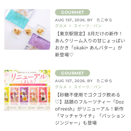
たこゆら
AUG 1ST, 2026. BY
グルメ > スイーツ／パン
【東京駅限定】8月だけの新作！
あんクリーム入りの甘じょっぱい
おかき「okaki+ あんバター」が
新登場♡
たこゆら
AUG 1ST, 2026. BY
グルメ > スイーツ／パン
【砂糖不使用でゴクゴク飲める
♡】話題のフルーツティー「Doz
oFreesh」がリニューアル！新作
「マッチャライチ」「パッション
ジンジャー」も登場