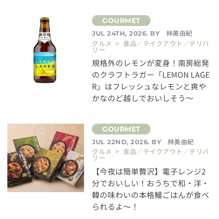
林美由紀
JUL 24TH, 2026. BY
グルメ > 食品／テイクアウト／デリバ
リー
規格外のレモンが変身！南房総発
のクラフトラガー「LEMON LAGE
R」はフレッシュなレモンと爽や
かなのど越しでおいしそう～
林美由紀
JUL 22ND, 2026. BY
グルメ > 食品／テイクアウト／デリバ
リー
【今夜は簡単贅沢】電子レンジ2
分でおいしい！おうちで和・洋・
韓の味わいの本格鰻ごはんが食べ
られるよ～！