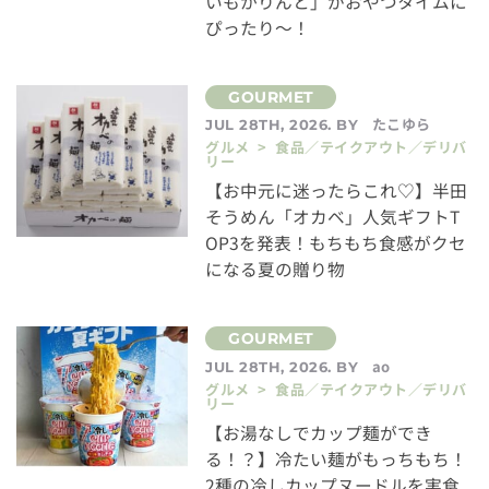
いもかりんと」がおやつタイムに
ぴったり～！
たこゆら
JUL 28TH, 2026. BY
グルメ > 食品／テイクアウト／デリバ
リー
【お中元に迷ったらこれ♡】半田
そうめん「オカベ」人気ギフトT
OP3を発表！もちもち食感がクセ
になる夏の贈り物
ao
JUL 28TH, 2026. BY
グルメ > 食品／テイクアウト／デリバ
リー
【お湯なしでカップ麺ができ
る！？】冷たい麺がもっちもち！
2種の冷しカップヌードルを実食