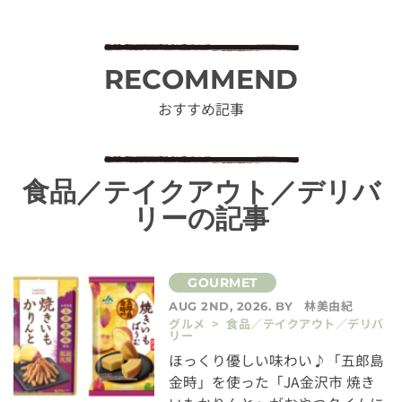
RECOMMEND
おすすめ記事
食品／テイクアウト／デリバ
リーの記事
林美由紀
AUG 2ND, 2026. BY
グルメ > 食品／テイクアウト／デリバ
リー
ほっくり優しい味わい♪「五郎島
金時」を使った「JA金沢市 焼き