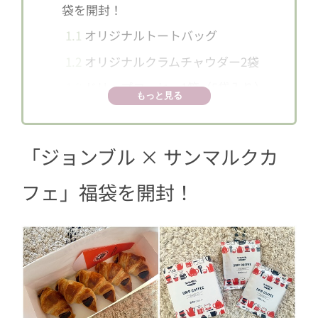
袋を開封！
1.1
オリジナルトートバッグ
1.2
オリジナルクラムチャウダー2袋
1.3
ドリップコーヒー1箱（5袋入り）
もっと見る
1.4
チョコクロBOX（5個入り）
1.5
ドリンクチケット5枚（1枚500円相
「ジョンブル × サンマルクカ
当）
2
約2000円もお得な福袋だった！
フェ」福袋を開封！