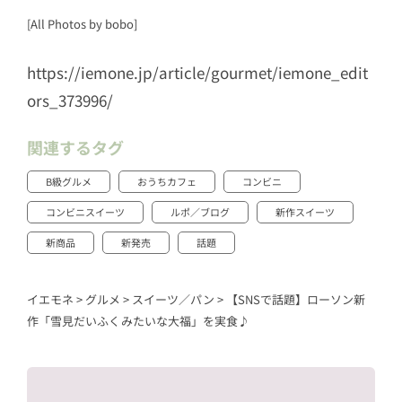
[All Photos by bobo]
https://iemone.jp/article/gourmet/iemone_edit
ors_373996/
関連するタグ
B級グルメ
おうちカフェ
コンビニ
コンビニスイーツ
ルポ／ブログ
新作スイーツ
新商品
新発売
話題
イエモネ
>
グルメ
>
スイーツ／パン
>
【SNSで話題】ローソン新
作「雪見だいふくみたいな大福」を実食♪