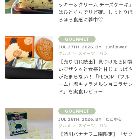
ッキー＆クリーム チーズケーキ」
はひとくちでリピ確。しっとりほ
ろほろ食感に夢中♡
sunflower
JUL 27TH, 2026. BY
グルメ > スイーツ／パン
【売り切れ続出】見つけたら即買
い♡ザクッと食感と甘じょっぱさ
がたまらない！「FLOOM（フル
ーム）塩キャラメルショコラサン
ド」を実食レビュー
たこゆら
JUL 26TH, 2026. BY
グルメ > スイーツ／パン
【熱川バナナワニ園限定】「サク