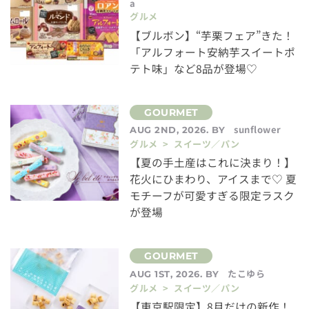
a
グルメ
【ブルボン】“芋栗フェア”きた！
「アルフォート安納芋スイートポ
テト味」など8品が登場♡
sunflower
AUG 2ND, 2026. BY
グルメ > スイーツ／パン
【夏の手土産はこれに決まり！】
花火にひまわり、アイスまで♡ 夏
モチーフが可愛すぎる限定ラスク
が登場
たこゆら
AUG 1ST, 2026. BY
グルメ > スイーツ／パン
【東京駅限定】8月だけの新作！