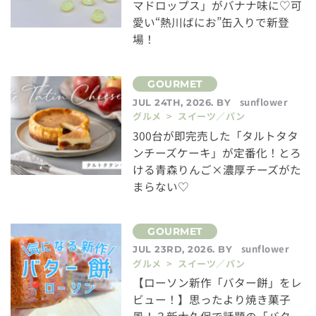
マドロップス」がバナナ味に♡可
愛い“熱川ばにお”缶入りで新登
場！
sunflower
JUL 24TH, 2026. BY
グルメ > スイーツ／パン
300台が即完売した「タルトタタ
ンチーズケーキ」が定番化！とろ
ける青森りんご×濃厚チーズがた
まらない♡
sunflower
JUL 23RD, 2026. BY
グルメ > スイーツ／パン
【ローソン新作「バター餅」をレ
ビュー！】思ったより焼き菓子