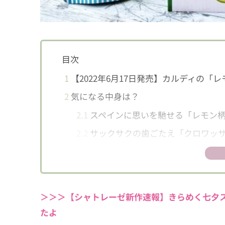
目次
1
【2022年6月17日発売】カルディの「
2
気になる中身は？
2.1
スペインに思いを馳せる「レモン
2.2
サックサクの歯ごたえ「クロワッサ
2.3
はちみつレモン！？「レモン・サン
＞＞＞【シャトレーゼ新作速報】きらめく七夕ス
たよ