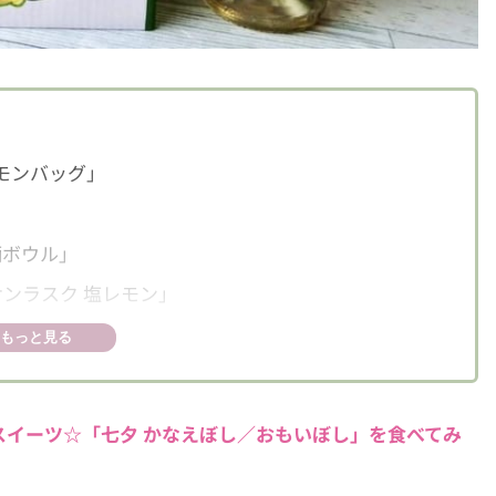
レモンバッグ」
柄ボウル」
ンラスク 塩レモン」
グリア・フィズ ソル・デ・ベラーノ」
もっと見る
イーツ☆「七夕 かなえぼし／おもいぼし」を食べてみ