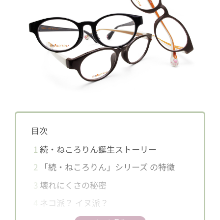
目次
1
続・ねころりん誕生ストーリー
2
「続・ねころりん」シリーズ の特徴
3
壊れにくさの秘密
4
ネコ派？ イヌ派？