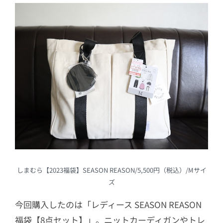
3.5
ブラウス×ワイドパンツ
3.6
カーディガン×手持ちのスカート
3.7
アウター×ブラウス×ワイドパン
ツ×ストール×トートバッグ×コイ
ンケース
4
しまむら福袋は期待以上の満足度！
しまむら【2023福袋】SEASON REASON/5,500円（税込）/Mサイ
ズ
今回購入したのは「レディース SEASON REASON
福袋【8点セット】」。ニットカーディガンやトレ