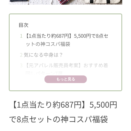
目次
1
【1点当たり約687円】5,500円で8点セ
ットの神コスパ福袋
2
気になる中身は？
3
【元アパレル販売員考案】おすすめ着
回しパターン7選
もっと見る
3.1
キルティングジャケット×ブラウ
ス×パンツ
【1点当たり約687円】5,500円
3.2
ブラウス×カーディガン
3.3
トレーナー×ワイドパンツ
で8点セットの神コスパ福袋
3.4
トレーナー×ブラウス