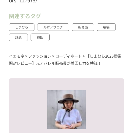
ors_127975/
関連するタグ
しまむら
ルポ／ブログ
新発売
福袋
話題
通販
イエモネ
>
ファッション
>
コーディネート
>
【しまむら2023福袋
開封レビュー】元アパレル販売員が着回し力を検証！