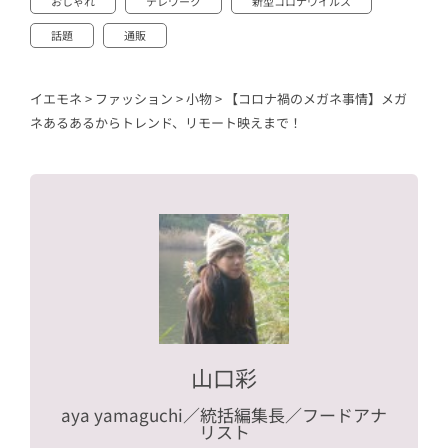
おしゃれ
テレワーク
新型コロナウイルス
話題
通販
イエモネ
>
ファッション
>
小物
>
【コロナ禍のメガネ事情】メガ
ネあるあるからトレンド、リモート映えまで！
山口彩
aya yamaguchi
／統括編集長／フードアナ
リスト