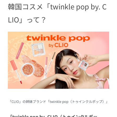
韓国コスメ「twinkle pop by. C
3.2
【グリッターレイヤリングアイシ
ャドウパレット：全4色】各1,397円
LIO」って？
（税込）
3.3
【スパークリングアイスティッ
ク：全4色】各1,353円（税込）
3.4
【ジェルペンシルライナー：全4
色】各880円（税込）
3.5
【スリムアイブロウペンシル：全3
色】各858円（税込）
3.6
【ピュアグラスティント：全3色】
各968円（税込）
「CLIO」の姉妹ブランド「twinkle pop（トゥインクルポップ）」
「twinkle pop by. CLIO（トゥインクルポッ