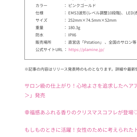
カラー ： ピンクゴールド
仕様 ： EMS3波形(レベル調整10段階)、 LED(赤・
サイズ ： 252mm×74.5mm×52mm
重量 ： 180.3g
防水 ： IPX6
販売場所 ： 直営店「Pstation」 、全国のサロン等
公式サイトURL ：
https://plamine.jp/
※記事の内容はリリース発表時のものとなります。詳細や最新
サロン級の仕上がり！心地よさを追求したヘアアイロン「
＞」発売
幸福感あふれる香りのクリスマスコフレが登場
もしものときに活躍！女性のために考えられた