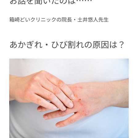
お話を聞いたのは……
3.2
2. 水ではなくぬるめのお湯を使う
3.3
3. 部屋を乾燥させないようにする
箱崎どいクリニックの院長・土井悠人先生
3.4
4. 食生活を改善する
4
あかぎれを早く治す方法は？
あかぎれ・ひび割れの原因は？
4.1
1. 治癒促進タイプの絆創膏を使用
する
4.2
2. 患部を清潔にする
4.3
3. 市販薬で保湿する
4.4
4. 手袋などでキズぐちを守る
4.5
5. 皮膚科を受診する