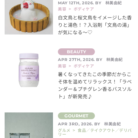
林美由紀
MAY 12TH, 2026. BY
美容 > ボディケア
白文鳥と桜文鳥をイメージした香
りと湯色！？入浴剤「文鳥の湯」
が気になる～♡
林美由紀
APR 27TH, 2026. BY
美容 > ボディケア
暑くなってきたこの季節だからこ
そ体を温めてリラックス！「ラベ
ンダー＆プチグレン香るバスソル
ト」が新発売♪
林美由紀
APR 3RD, 2026. BY
グルメ > 食品／テイクアウト／デリバ
リー