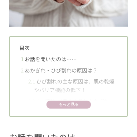
目次
1
お話を聞いたのは……
2
あかぎれ・ひび割れの原因は？
2.1
ひび割れの主な原因は、肌の乾燥
やバリア機能の低下！
2.2
ひび割れが悪化するとあかぎれ
もっと見る
に！
3
あかぎれを予防するには？
3.1
1. 手足を冷やさないようにする